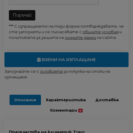
Поръчай
*** С изпращането на тази форма потвърждавате, че
сте запознати и се съгласявате с
общите условия
и
политиката за защита на
личните данни
на сайта.
ВЗЕМИ НА ИЗПЛАЩАНЕ
Запознайте се с
условията
за покупка на стоки на
изплащане.
Описание
Характеристика
Доставка
Коментари
0
Предимства на климатик Treo: