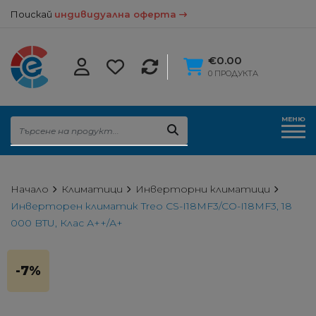
Поискай
индивидуална оферта
€0.00
0 ПРОДУКТА
МЕНЮ
Начало
Климатици
Инверторни климатици
Инверторен климатик Treo CS-I18MF3/CO-I18MF3, 18
000 BTU, Клас А++/А+
-7%