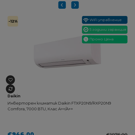
WiFi управление
-12%
5 години гаранция
Промо Цена
Daikin
Инверторен климатик Daikin FTXP20N9/RXP20N9
Comfora, 7000 BTU, Клас A++/A++
€946.00
€1076.00