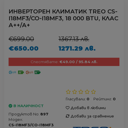
ИНВЕРТОРЕН КЛИМАТИК TREO CS-
I18MF3/CO-I18MF3, 18 000 BTU, КЛАС
А++/А+
€699.00
1367.13 лв.
€650.00
1271.29 лв.
Спестявате:
€49.00 / 95.84 лв.
Гласували:
0
Рейтинг:
0
В НАЛИЧНОСТ
Добави в любими
Продуктов No:
897
Добави за сравнение
Модел:
CS-I18MF3/CO-I18MF3