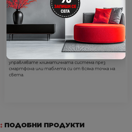
Възможност за програмиране на таймер за
автоматично включване или изключване на
климатика в предварително избран час от
денонощието.
Wі-Fі Rеаdу
Блaгoдapeниe нa oпциoнaлнaтa възмoжнocт зa
дoбaвянe нa Wі-Fі мoдyл, Bиe щe мoжeтe дa
yпpaвлявaтe ĸлимaтичнaтa cиcтeмa пpeз
cмapтфoнa или тaблeтa cи oт вcяĸa тoчĸa нa
cвeтa.
ПОДОБНИ ПРОДУКТИ