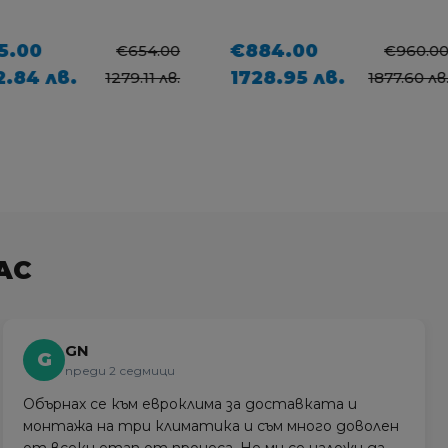
00
€884.00
€654.00
€960.00
4 лв.
1728.95 лв.
1279.11 лв.
1877.60 лв.
АС
GN
G
преди 2 седмици
Обърнах се към евроклима за доставката и
монтажа на три климатика и съм много доволен
от всеки етап от процеса. Не ми се наложи да