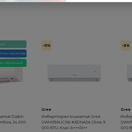
-11%
-5%
н монтаж
аранция
Gree
Gree
 Daikin
Инверторен климатик Gree
Инверто
a, 24 000
GWH09AUCXB-K6DNA2A Clivia, 9
GWH12AUC
000 BTU, Клас А+++/A++
000 BTU, 