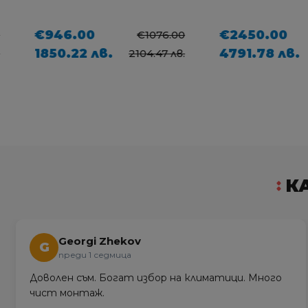
€946.00
€2450.00
€1076.00
1850.22 лв.
4791.78 лв.
2104.47 лв.
54
К
Georgi Zhekov
G
преди 1 седмица
Доволен съм. Богат избор на климатици. Много
чист монтаж.