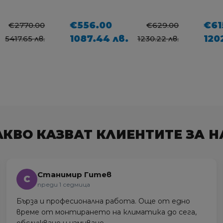
€556.00
€615.
€2770.00
€629.00
1087.44 лв.
1202.8
17.65 лв.
1230.22 лв.
АКВО КАЗВАТ КЛИЕНТИТЕ ЗА Н
Станимир Гитев
С
преди 1 седмица
Бърза и професионална работа. Още от едно
време от монтирането на климатика до сега,
обслужване и измиване.