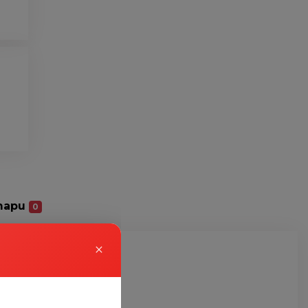
тари
0
×