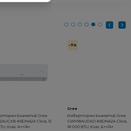
-7%
Gree
рен климатик Gree
Инверторен климатик Gree
XB-K6DNA2A Clivia, 12
GWH18AUDXD-K6DNA2A Clivia,
Клас А++/A+
18 000 BTU, Клас А++/A+