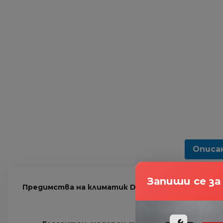
Описа
Запиши се з
Предимства на климатик Daikin Comfora FTXP-N