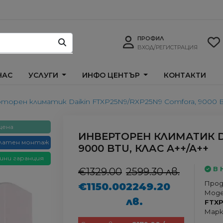
ПРОФИЛ
ВХОД/РЕГИСТРАЦИЯ
НАС
УСЛУГИ
ИНФО ЦЕНТЪР
КОНТАКТИ
торен климатик Daikin FTXP25N9/RXP25N9 Comfora, 9000 B
цена
ИНВЕРТОРЕН КЛИМАТИК D
латен монтаж
9000 BTU, КЛАС A++/A++
ини гаранция
В 
€1329.00
2599.30 лв.
Прод
€1150.00
2249.20
Моде
лв.
FTXP
Марк