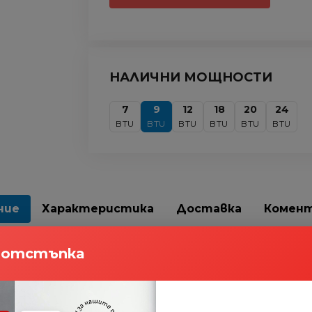
НАЛИЧНИ МОЩНОСТИ
7
9
12
18
20
24
BTU
BTU
BTU
BTU
BTU
BTU
ние
Характеристика
Доставка
Комен
а отстъпка