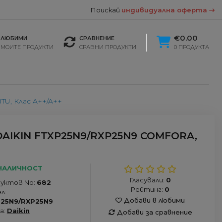
Поискай
индивидуална оферта
€0.00
ЛЮБИМИ
СРАВНЕНИЕ
МОИТЕ ПРОДУКТИ
СРАВНИ ПРОДУКТИ
0 ПРОДУКТА
TU, Клас A++/A++
AIKIN FTXP25N9/RXP25N9 COMFORA,
НАЛИЧНОСТ
Гласували:
0
уктов No:
682
Рейтинг:
0
л:
Добави в любими
25N9/RXP25N9
а:
Daikin
Добави за сравнение