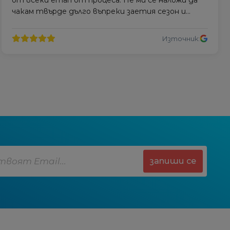
чакам твърде дълго въпреки заетия сезон и
монтажът беше професионално извършен.
Източник:
запиши се