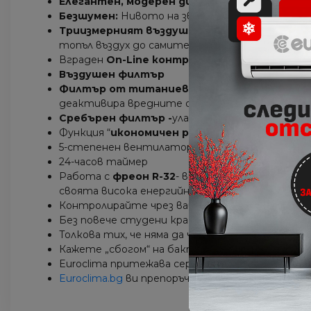
Eлегантен, модерен дизайн
вписващ се във 
Безшумен:
Нивото на звуково налягане спада 
Триизмерният въздушен поток
съчетава ав
топъл въздух до самите ъгли дори на големи п
Вграден
On-Line контролер
Въздушен филтър
Филтър от титаниев апатит -
обезмирися
деактивира вредните органични химически в
Сребърен филтър -
улавя алергени като цвет
Функция “
икономичен режим
“.
5-степенен вентилатор
24-часов таймер
Работа с
фреон R-32
- води до намаляване въ
своята висока енергийна ефективност.
Контролирайте чрез вашия смартфон от всякъ
Без повече студени крака и главоболие, само
Толкова тих, че няма да чуете нищо. Сладки съ
Кажете „сбогом“ на бактерии, вируси и миризми
Euroclima притежава сертификат от
Daikin
з
Euroclima.bg
ви препоръчва този климатик.