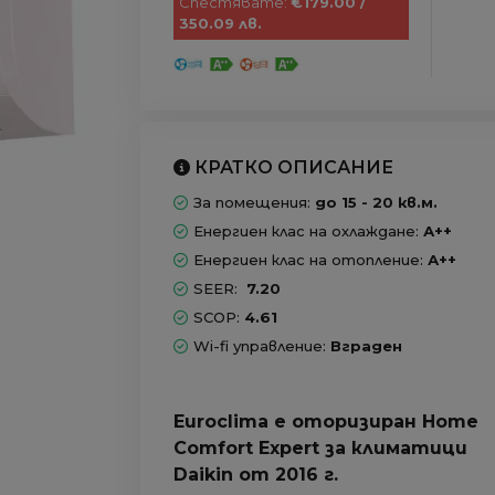
Спестявате:
€179.00 /
350.09 лв.
КРАТКО ОПИСАНИЕ
За помещения:
до 15 - 20 кв.м.
Енергиен клас на охлаждане:
А++
Енергиен клас на отопление:
А++
SEER:
7.20
SCOP:
4.61
Wi-fi управление:
Вграден
Euroclima е оторизиран Home
Comfort Expert за климатици
Daikin от 2016 г.