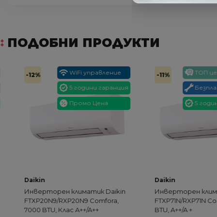
ПОДОБНИ ПРОДУКТИ
WiFi управление
ТОП цена
-12%
-11%
5 години гаранция
Безплате
Промо Цена
5 години г
Daikin
Daikin
Инверторен климатик Daikin
Инверторен климатик
FTXP20N9/RXP20N9 Comfora,
FTXP71N/RXP71N Comfor
7000 BTU, Клас A++/A++
BTU, A++/A +