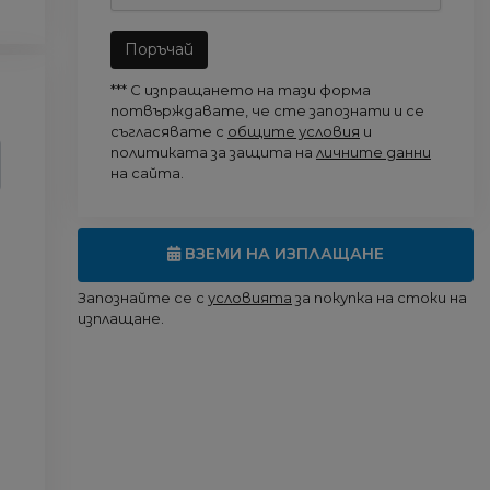
Поръчай
*** С изпращането на тази форма
потвърждавате, че сте запознати и се
съгласявате с
общите условия
и
политиката за защита на
личните данни
на сайта.
ВЗЕМИ НА ИЗПЛАЩАНЕ
Запознайте се с
условията
за покупка на стоки на
изплащане.