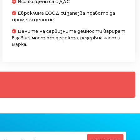
Всички цени са с ДДС
Евроклима ЕООД си запазва правото да
променя цените
Цените на сервизните дейности варират
в зависимост от дефекта, резервна част и
марка.