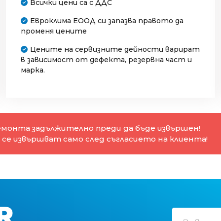
Всички цени са с ДДС
Евроклима ЕООД си запазва правото да
променя цените
Цените на сервизните дейности варират
в зависимост от дефекта, резервна част и
марка.
ремонта задължително преди да бъде извършен!
се извършват само след съгласието на клиента!
R