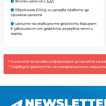
Всички цени са с ДДС
Евроклима ЕООД си запазва правото да
променя цените
Цените на сервизните дейности варират
в зависимост от дефекта, резервна част и
марка.
* Клиента получава информация за цената на 
* Сервизни дейности на негаранционни машини 
NEWSLETTE