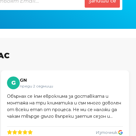
запиши се
АС
GN
G
преди 2 седмици
Обърнах се към евроклима за доставката и
монтажа на три климатика и съм много доволен
от всеки етап от процеса. Не ми се наложи да
чакам твърде дълго въпреки заетия сезон и
монтажът беше професионално извършен.
Източник: