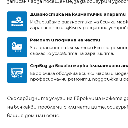
записан час за посещение, за да осигурим удо
Диагностика на климатични апарати
Извършваме диагностика на всички мар
гаранционни и извънгаранционни устрой
Ремонт и подмяна на части
За гаранционни климатици всички ремон
съгласно условията на гаранцията.
Сервиз за всички марки климатични а
Евроклима обслужва всички марки и моде
професионални ремонти, поддръжка и ре
Със сервизните услуги на Евроклима можете д
на всякакви проблеми с климатиците, осигур
вашия дом или офис.