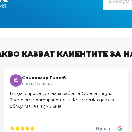
ИЯ
АКВО КАЗВАТ КЛИЕНТИТЕ ЗА Н
Станимир Гитев
С
преди 1 седмица
Бърза и професионална работа. Още от едно
време от монтирането на климатика до сега,
обслужване и измиване.
Източник: