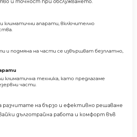
бство и точност при обслужването.
ки климатични апарати, включително
ства.
ти и подмяна на части се извършват безплатно,
парати
ли климатична техника, като предлагаме
зервни части.
а разчитате на бързо и ефективно решаване
явайки дълготрайна работа и комфорт във