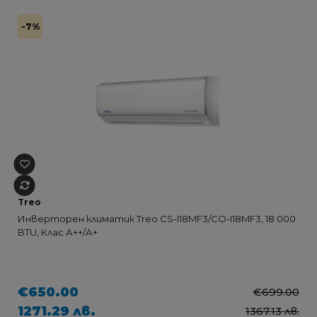
-7%
Treo
Инверторен климатик Treo CS-I18MF3/CO-I18MF3, 18 000
BTU, Клас А++/А+
€650.00
€699.00
1271.29 лв.
1367.13 лв.