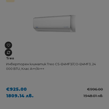
Treo
Инверторен климатик Treo CS-I24MF3/CO-I24MF3, 24
000 BTU, Клас А++/А+++
€925.00
€996.00
1809.14 лв.
1948.01 лв.