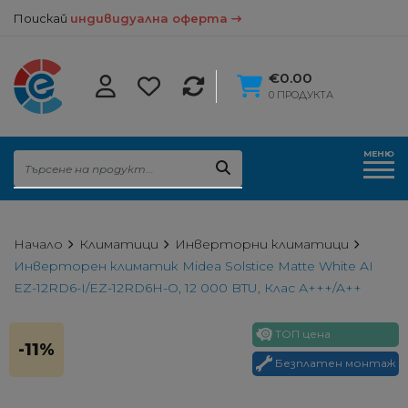
Поискай
индивидуална оферта
€0.00
0 ПРОДУКТА
МЕНЮ
Начало
Климатици
Инверторни климатици
Инверторен климатик Midea Solstice Matte White AI
EZ-12RD6-I/EZ-12RD6H-O, 12 000 BTU, Клас А+++/A++
ТОП цена
-11%
Безплатен монтаж