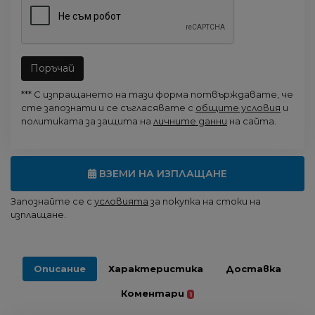
Поръчай
*** С изпращането на тази форма потвърждавате, че
сте запознати и се съгласявате с
общите условия
и
политиката за защита на
личните данни
на сайта.
ВЗЕМИ НА ИЗПЛАЩАНЕ
Запознайте се с
условията
за покупка на стоки на
изплащане.
Описание
Характеристика
Доставка
Коментари
1