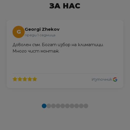
ЗА НАС
Georgi Zhekov
G
преди 1 седмица
Доволен съм. Богат избор на климатици.
Много чист монтаж.
Източник: