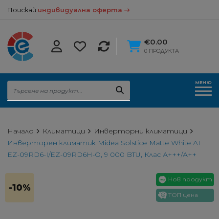
Поискай
индивидуална оферта
€0.00
0 ПРОДУКТА
МЕНЮ
Начало
Климатици
Инверторни климатици
Инверторен климатик Midea Solstice Matte White AI
EZ-09RD6-I/EZ-09RD6H-O, 9 000 BTU, Клас А+++/A++
Нов продукт
-10%
ТОП цена