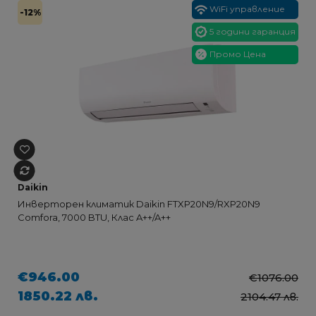
WiFi управление
-12%
5 години гаранция
Промо Цена
Daikin
Инверторен климатик Daikin FTXP20N9/RXP20N9
Comfora, 7000 BTU, Клас A++/A++
€946.00
€1076.00
1850.22 лв.
2104.47 лв.