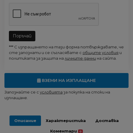
Поръчай
*** С изпращането на тази форма потвърждавате, че
сте запознати и се съгласявате с
общите условия
и
политиката за защита на
личните данни
на сайта.
ВЗЕМИ НА ИЗПЛАЩАНЕ
Запознайте се с
условията
за покупка на стоки на
изплащане.
Описание
Характеристика
Доставка
Коментари
0