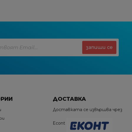
запиши се
ОРИИ
ДОСТАВКА
Доставката се извършва чрез
и
ри
Econt