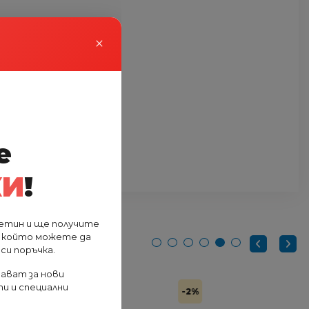
×
е
КИ
!
етин и ще получите
, който можете да
си поръчка.
ават за нови
и и специални
-2%