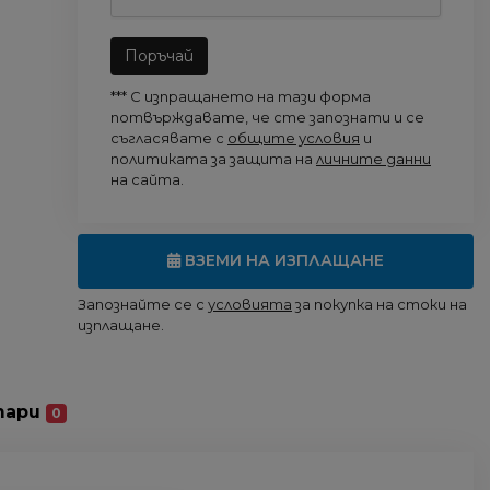
Поръчай
*** С изпращането на тази форма
потвърждавате, че сте запознати и се
съгласявате с
общите условия
и
политиката за защита на
личните данни
на сайта.
ВЗЕМИ НА ИЗПЛАЩАНЕ
Запознайте се с
условията
за покупка на стоки на
изплащане.
тари
0