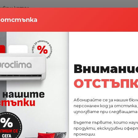
твуващ котел
и тела
а отстъпка
опление и охлаждане
системи
Внимани
но към хидравличния модул
ОТСТЪП
Абонирайте се за нашия бюл
персонален код за отстъпка
използвате при следващата 
Бъдете първите, които науч
продукти, ексклузивни оферт
 гаранция
-9%
-2%
промоции.