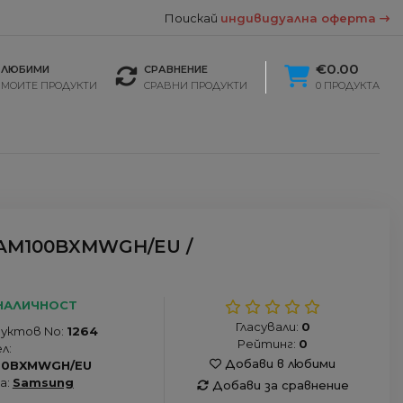
Поискай
индивидуална оферта
€0.00
ЛЮБИМИ
СРАВНЕНИЕ
МОИТЕ ПРОДУКТИ
СРАВНИ ПРОДУКТИ
0 ПРОДУКТА
M100BXMWGH/EU /
НАЛИЧНОСТ
Гласували:
0
уктов No:
1264
Рейтинг:
0
л:
Добави в любими
00BXMWGH/EU
а:
Samsung
Добави за сравнение