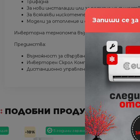
Трифазна
За нови инсталации или за подмяна на същес
За всякакви нискотемпературни отоплителн
Запиши се з
Модели за отопление и охлаждане
Инверторна термопомпа въздух-вода с режим за от
Предимства:
Възможност за свързване към вече изградени 
Инверторен Скрол Компресор
Дистанционно управление MWR-WW10N включе
ПОДОБНИ ПРОДУКТИ
5 години гаранция
5 години
-10%
-10%