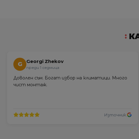
К
Georgi Zhekov
G
преди 1 седмица
Доволен съм. Богат избор на климатици. Много
чист монтаж.
Източник: