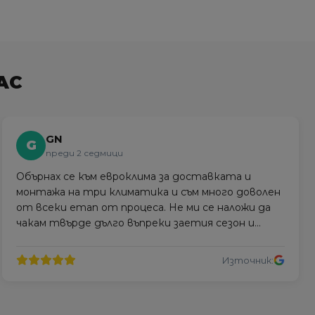
АС
GN
G
преди 2 седмици
Обърнах се към евроклима за доставката и
монтажа на три климатика и съм много доволен
от всеки етап от процеса. Не ми се наложи да
чакам твърде дълго въпреки заетия сезон и
монтажът беше професионално извършен.
Източник: