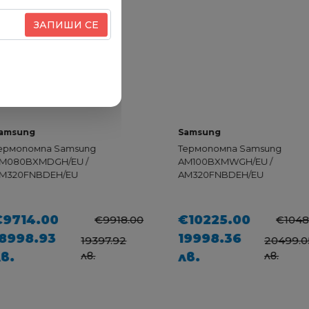
ЗАПИШИ СЕ
Samsung
мпа Samsung
Термопомпа Samsung
MDGH/EU /
AM100BXMWGH/EU /
BDEH/EU
AM320FNBDEH/EU
.00
€10225.00
€9918.00
€10481.00
.93
19998.36
19397.92
20499.05
лв.
лв.
лв.