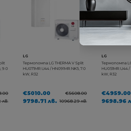
LG
LG
Термопомпа LG THERMA V Split
Термопомпа LG THERMA
HU071MR.U44 / HN091MR.NK5, 7.0
HU051MR.U44 / HN091MR
kW, R32
kW, R32
€5010.00
€4959.00
€5608.00
9798.71 лв.
9698.96 лв.
10968.29 лв.
107