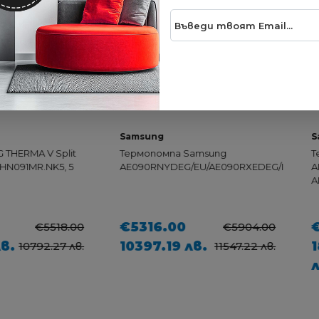
Samsung
Samsung
 V Split
Термопомпа Samsung
Термопо
.NK5, 5
AE090RNYDEG/EU/AE090RXEDEG/EU
AM080BX
AM320FN
€5316.00
€9714
€5518.00
€5904.00
10397.19 лв.
18998
92.27 лв.
11547.22 лв.
лв.