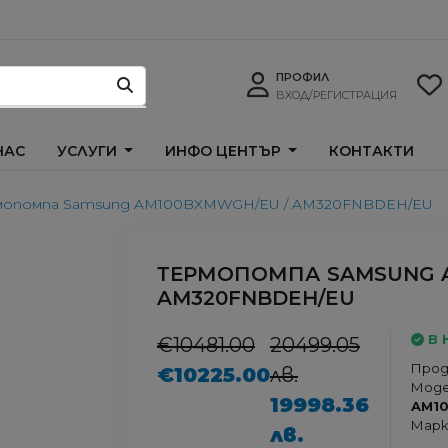
ПРОФИЛ
ВХОД/РЕГИСТРАЦИЯ
НАС
УСЛУГИ
ИНФО ЦЕНТЪР
КОНТАКТИ
мопомпа Samsung AM100BXMWGH/EU / AM320FNBDEH/EU
ТЕРМОПОМПА SAMSUNG A
AM320FNBDEH/EU
В 
€10481.00
20499.05
Прод
€10225.00
лв.
Моде
19998.36
AM1
Марк
лв.