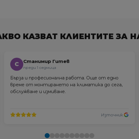
АКВО КАЗВАТ КЛИЕНТИТЕ ЗА Н
Станимир Гитев
С
преди 1 седмица
Бърза и професионална работа. Още от едно
време от монтирането на климатика до сега,
обслужване и измиване.
Източник: