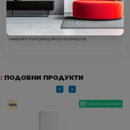
сведения, енергоспестяващи автоматизации и
поддръжка за потребителите, за да преминат
към дом с нулево нетно потребление. След като
се свържат, потребителите могат да следят
потреблението на енергия, а чрез
енергоспестяващия режим евентуално да
намалят консумацията на енергия
ПОДОБНИ ПРОДУКТИ
5 години гаранция
-10%