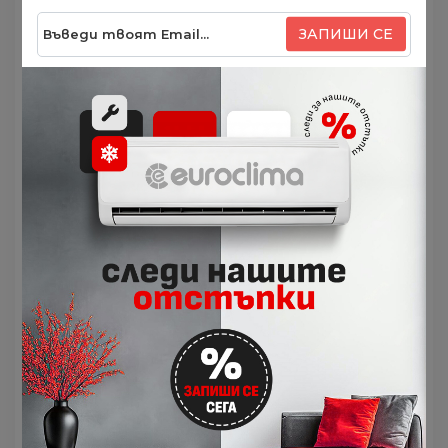
тяло на тази термопомпа има двуслойна
звукоизолираща система с патентов дизайн
ЗАПИШИ СЕ
Groove Grid Felt³, който ефективно блокира и
абсорбира шума, издаван от частите на
компресора и вибрациите.
Много от домовете в Европа все още използват
радиатори за отопление, които изискват
температура на горещата вода от 65 °C или по-
висока, за да отопляват помещенията
ефективно. Новата EHS Mono R290 може да
осигурява
постоянно гореща вода до 75 °C
¹ за
отопление и битови нужди. Това може да я
направи подходящ заместител на
отоплителната система в жилища, които преди
са били зависими от газов котел или
конвенционални системи на твърди горива.
SmartThings Energy⁴ предлага най-добрите
системи за управление на енергията у дома и
възможност за
истинско
енергоспестяване
чрез подробни