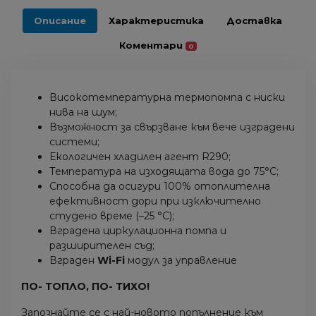
Описание
Характеристика
Доставка
Коментари
0
Високотемпературна термопомпа с ниски
нива на шум;
Възможност за свързване към вече изградени
системи;
Екологичен хладилен агент R290;
Температура на изходящата вода до 75°C;
Способна да осигури 100% отоплителна
ефективност дори при изключително
студено време (–25 °C);
Вградена циркулационна помпа и
разширителен съд;
Вграден
Wi-Fi
модул за управление
ПО- ТОПЛО, ПО- ТИХО!
Запознайте се с най-новото попълнение към