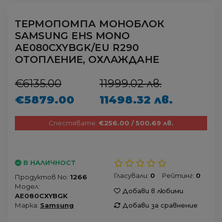
ТЕРМОПОМПА МОНОБЛОК
SAMSUNG EHS MONO
AE080CXYBGK/EU R290
ОТОПЛЕНИЕ, ОХЛАЖДАНЕ
€6135.00
11999.02 лв.
€5879.00
11498.32 лв.
Спестявате:
€256.00 / 500.69 лв.
В НАЛИЧНОСТ
Гласували:
0
Рейтинг:
0
Продуктов No:
1266
Модел:
Добави в любими
AE080CXYBGK
Марка:
Samsung
Добави за сравнение