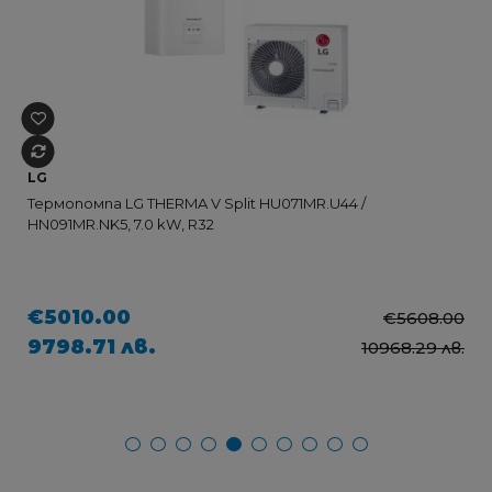
LG
Термопомпа LG THERMA V Split HU071MR.U44 /
HN091MR.NK5, 7.0 kW, R32
€5010.00
€5608.00
9798.71 лв.
10968.29 лв.