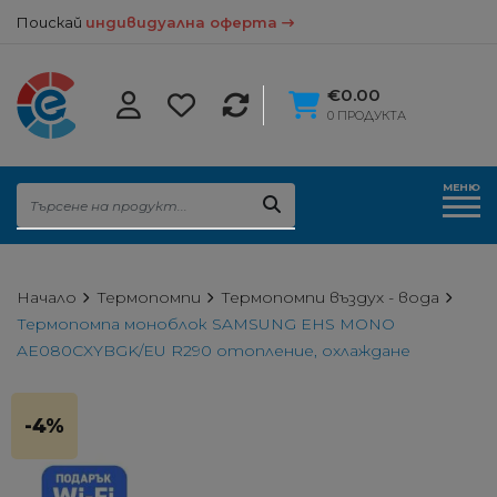
Поискай
индивидуална оферта
€0.00
0 ПРОДУКТА
МЕНЮ
Начало
Термопомпи
Термопомпи въздух - вода
Термопомпа моноблок SAMSUNG EHS MONO
AE080CXYBGK/EU R290 отопление, охлаждане
-4%