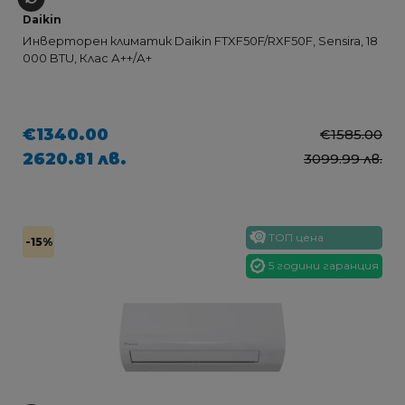
Daikin
Инверторен климатик Daikin FTXF50F/RXF50F, Sensira, 18
000 BTU, Клас А++/А+
€1340.00
€1585.00
2620.81 лв.
3099.99 лв.
ТОП цена
-15%
5 години гаранция