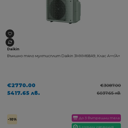
Daikin
Външно тяло мултисплит Daikin 3MXM68A9, Клас А++/А+
€2770.00
€3087.00
5417.65 лв.
6037.65 лв.
До 3 вътрешни тела
-10%
5 години гаранция