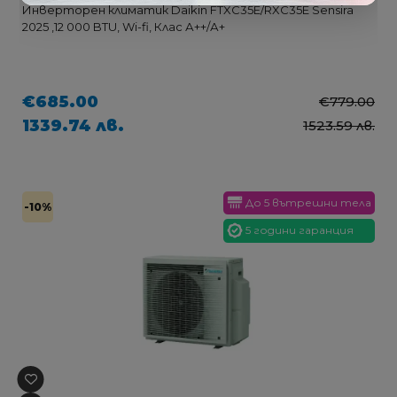
Инверторен климатик Daikin FTXC35E/RXC35E Sensira
2025 ,12 000 BTU, Wi-fi, Клас А++/А+
€685.00
€779.00
1339.74 лв.
1523.59 лв.
До 5 вътрешни тела
-10%
5 години гаранция