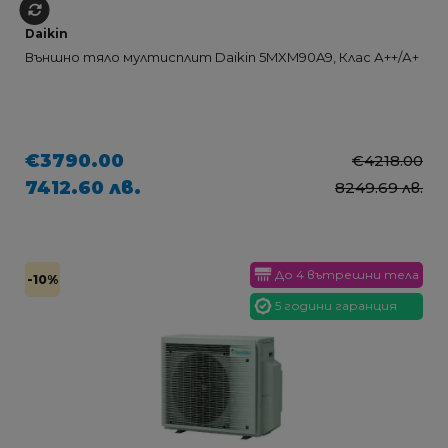
Daikin
Външно тяло мултисплит Daikin 5MXM90A9, Клас А++/А+
€3790.00
€4218.00
7412.60 лв.
8249.69 лв.
До 4 вътрешни тела
-10%
5 години гаранция