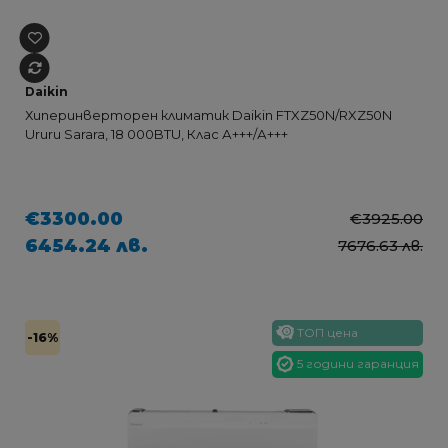
Daikin
Хиперинверторен климатик Daikin FTXZ50N/RXZ50N
Ururu Sarara, 18 000BTU, Клас А+++/А+++
€3300.00
€3925.00
6454.24 лв.
7676.63 лв.
ТОП цена
-16%
5 години гаранция