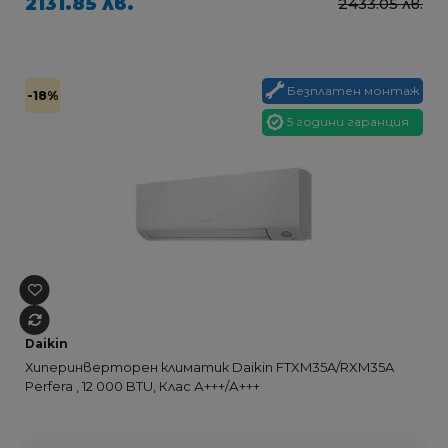
2131.85 лв.
2433.05 лв.
Безплатен монтаж
-18%
5 години гаранция
Daikin
Хиперинверторен климатик Daikin FTXM35A/RXM35A
Perfera , 12 000 BTU, Клас А+++/А+++