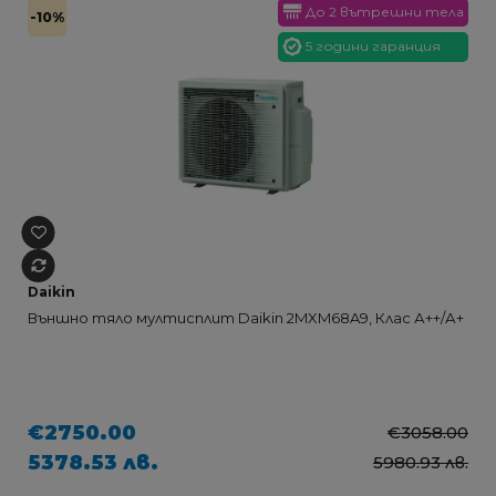
До 2 вътрешни тела
-10%
5 години гаранция
Daikin
Външно тяло мултисплит Daikin 2MXM68A9, Клас А++/А+
€2750.00
€3058.00
5378.53 лв.
5980.93 лв.