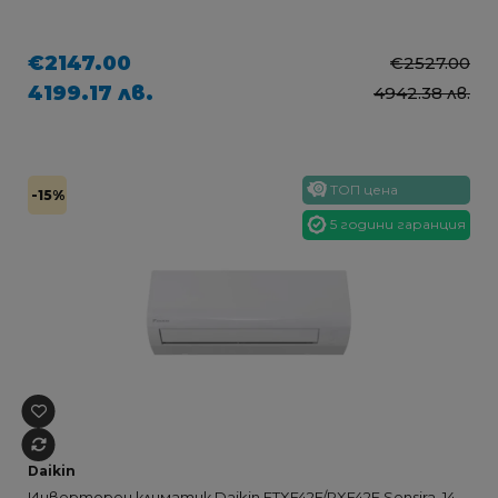
€2147.00
€2527.00
4199.17 лв.
4942.38 лв.
ТОП цена
-15%
5 години гаранция
Daikin
Инверторен климатик Daikin FTXF42F/RXF42F Sensira, 14