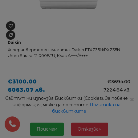
Daikin
Хиперинверторен климатик Daikin FTXZ35N/RXZ35N
Ururu Sarara, 12 000BTU, Клас А+++/A+++
€3100.00
€3694.00
6063.07 лв.
7224.84 лв.
×
Сайтът ни използва Бисквитки (Cookies). За повече
информация, може да посетите
Политика на
бисквитките
5 години гаранция
-16%
ФИЛТРИ
Приемам
Отказвам