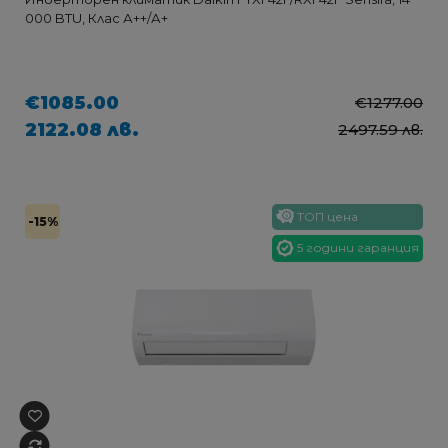
000 BTU, Клас А++/А+
€1085.00
€1277.00
2122.08 лв.
2497.59 лв.
ТОП цена
-15%
5 години гаранция