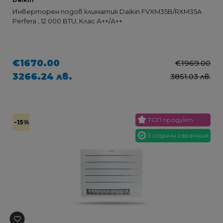
Инверторен подов климатик Daikin FVXM35B/RXM35A
Perfera , 12 000 BTU, Клас А++/А++
€1670.00
€1969.00
3266.24 лв.
3851.03 лв.
ТОП продукт
-15%
5 години гаранция