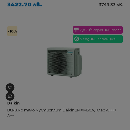
3422.70 лв.
3749.33 лв.
До 2 вътрешни тела
-10%
5 години гаранция
Daikin
Външно тяло мултисплит Daikin 2MXM50A, Клас А+++/
А++