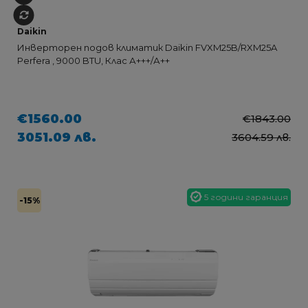
Daikin
Инверторен подов климатик Daikin FVXM25B/RXM25A
Perfera , 9000 BTU, Клас А+++/А++
€1560.00
€1843.00
3051.09 лв.
3604.59 лв.
5 години гаранция
-15%