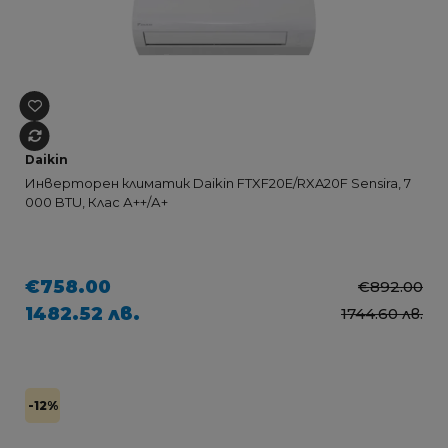
Daikin
Инверторен климатик Daikin FTXF20E/RXA20F Sensira, 7
000 BTU, Клас А++/А+
€758.00
€892.00
1482.52 лв.
1744.60 лв.
-12%