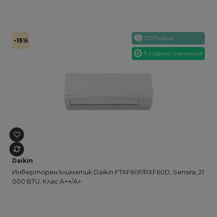
ТОП цена
-15%
5 години гаранция
Daikin
Инверторен климатик Daikin FTXF60F/RXF60D, Sensira, 21
000 BTU, Клас А++/А+