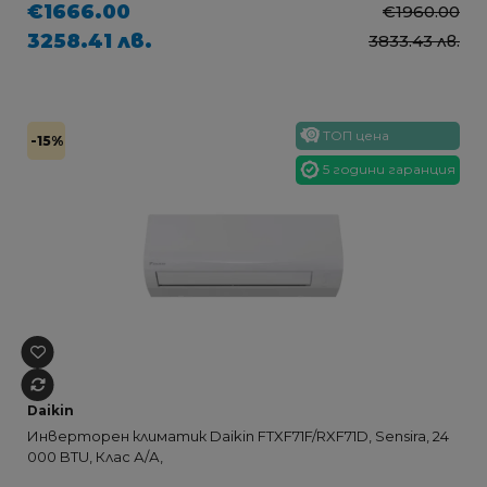
€1666.00
€1960.00
3258.41 лв.
3833.43 лв.
ТОП цена
-15%
5 години гаранция
Daikin
Инверторен климатик Daikin FTXF71F/RXF71D, Sensira, 24
000 BTU, Клас А/А,