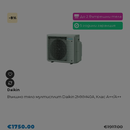
До 2 вътрешни тела
-8%
5 години гаранция
Daikin
Външно тяло мултисплит Daikin 2MXM40A, Клас А++/А++
€1750.00
€1917.00