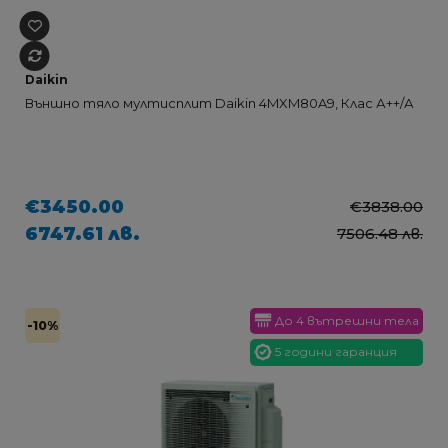
Daikin
Външно тяло мултисплит Daikin 4MXM80A9, Клас А++/А
€3450.00
€3838.00
6747.61 лв.
7506.48 лв.
До 4 вътрешни тела
-10%
5 години гаранция