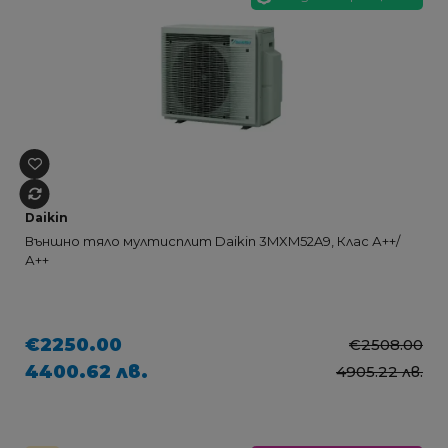
Daikin
Външно тяло мултисплит Daikin 3MXM52A9, Клас А++/
А++
€2250.00
€2508.00
4400.62 лв.
4905.22 лв.