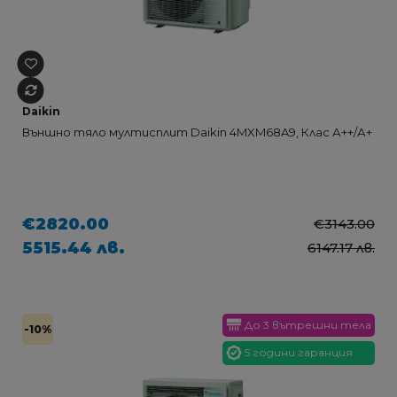
Daikin
Външно тяло мултисплит Daikin 4MXM68A9, Клас А++/А+
€2820.00
€3143.00
5515.44 лв.
6147.17 лв.
До 3 вътрешни тела
-10%
5 години гаранция