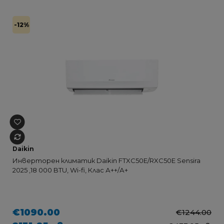
-12%
Daikin
Инверторен климатик Daikin FTXC50E/RXC50E Sensira
2025 ,18 000 BTU, Wi-fi, Клас А++/А+
€1090.00
€1244.00