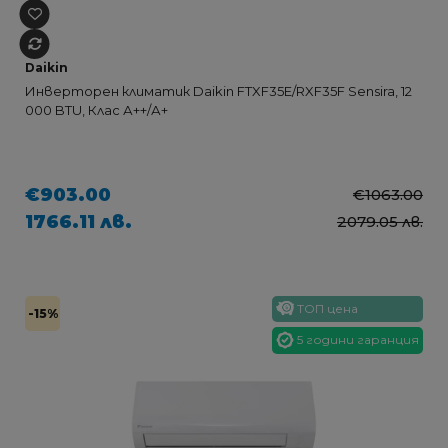
Daikin
Инверторен климатик Daikin FTXF35E/RXF35F Sensira, 12
000 BTU, Клас А++/А+
€903.00
€1063.00
1766.11 лв.
2079.05 лв.
ТОП цена
-15%
5 години гаранция