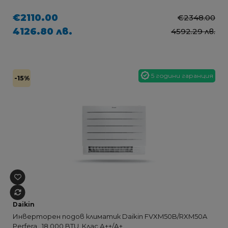
€2110.00
€2348.00
4126.80 лв.
4592.29 лв.
5 години гаранция
-15%
Daikin
Инверторен подов климатик Daikin FVXM50B/RXM50A
Perfera , 18 000 BTU, Клас А++/А+