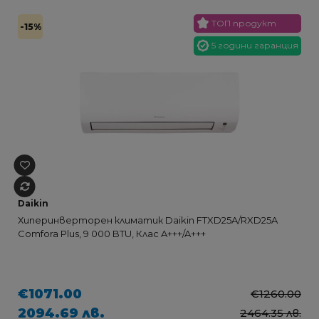
ТОП продукт
-15%
5 години гаранция
Daikin
Хиперинверторен климатик Daikin FTXD25A/RXD25A
Comfora Plus, 9 000 BTU, Клас A+++/A+++
€1071.00
€1260.00
2094.69 лв.
2464.35 лв.