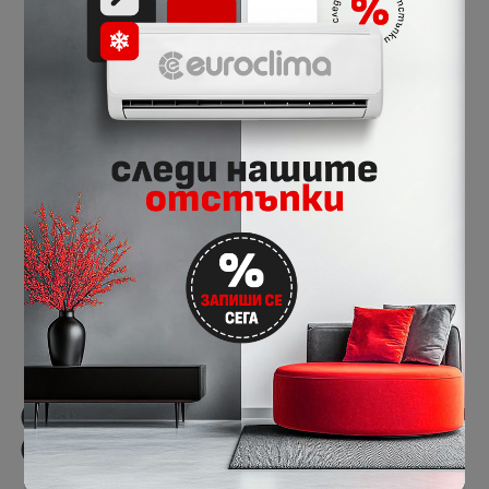
€638.00
€726.00
1247.82 лв.
1419.93 лв.
ТОП цена
-12%
Daikin