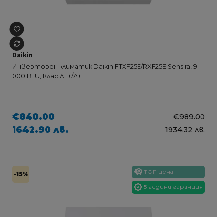
Daikin
Инверторен климатик Daikin FTXF25E/RXF25E Sensira, 9
000 BTU, Клас А++/А+
€840.00
€989.00
1642.90 лв.
1934.32 лв.
ТОП цена
-15%
5 години гаранция