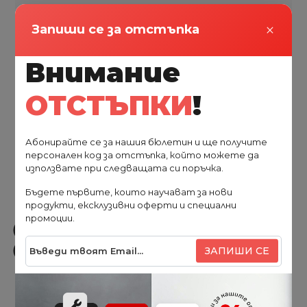
€1590.00
€1950.00
×
Запиши се за отстъпка
3109.77 лв.
3813.87 лв.
Внимание
ОТСТЪПКИ
!
-12%
Абонирайте се за нашия бюлетин и ще получите
персонален код за отстъпка, който можете да
използвате при следващата си поръчка.
Бъдете първите, които научават за нови
продукти, ексклузивни оферти и специални
промоции.
ЗАПИШИ СЕ
Daikin
Инверторен климатик Daikin FTXC25E/RXC25E Sensira
2025 ,9 000 BTU, Wi-fi, Клас А++/А+