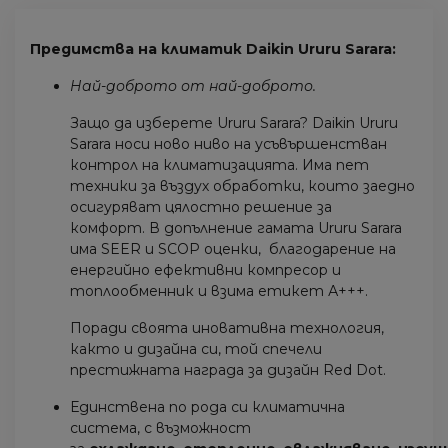
Предимства на климатик Daikin Ururu Sarara:
Най-доброто от най-доброто.
Защо да изберете Ururu Sarara? Daikin Ururu
Sarara носи ново ниво на усъвършенстван
контрол на климатизацията. Има пет
техники за въздух обработки, които заедно
осигуряват цялостно решение за
комфорт. В допълнение гамата Ururu Sarara
има SEER и SCOP оценки, благодарение на
енергийно ефективни компресор и
топлообменник и взима етикет А+++.
Поради своята иновативна технология,
както и дизайна си, той спечели
престижната награда за дизайн Red Dot.
Единствена по рода си климатична
система, с възможност