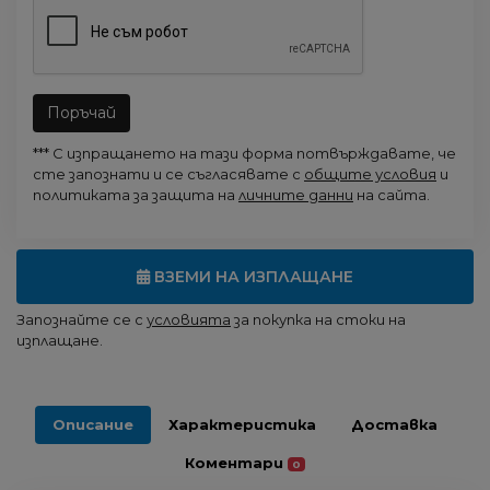
Поръчай
*** С изпращането на тази форма потвърждавате, че
сте запознати и се съгласявате с
общите условия
и
политиката за защита на
личните данни
на сайта.
ВЗЕМИ НА ИЗПЛАЩАНЕ
Запознайте се с
условията
за покупка на стоки на
изплащане.
Описание
Характеристика
Доставка
Коментари
0