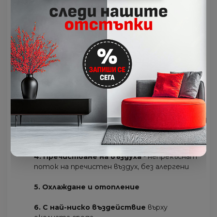
вентилация от 30m3/h може да изпълни с
чист въздух помещение с площ 26m2 за по-
малко от два часа, а входящият въздух са
довежда до желаната температура без
топлинни загуби.
1. Уруру
- овлажняване без допълнително
водно снабдяване.
Бързо и ефективно овлажняване.
2. Сарара
- изсушаване без излишно
охлаждане
3. Вентилация
- свеж въздух, дори при
затворени прозорци
4. Пречистване на въздуха
- непрекъснат
поток на пречистен въздух, без алергени
5. Охлаждане и отопление
6. С най-ниско въздействие
върху