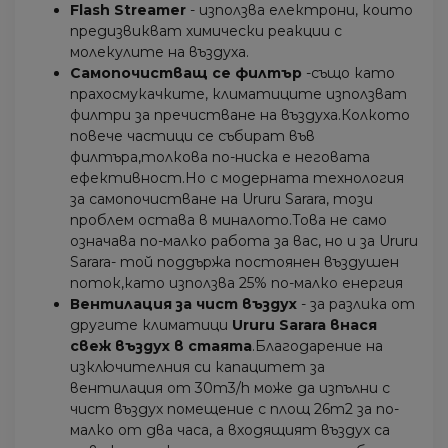
Flash Streamer
- използва електрони, които
предизвикват химически реакции с
молекулите на въздуха.
Самопочистващ се филтър
-също като
прахосмукачките, климатиците използват
филтри за пречистване на въздуха.Колкото
повече частици се събират във
филтъра,толкова по-ниска е неговата
ефективност.Но с модерната технология
за самопочистване на Ururu Sarara, този
проблем остава в миналото.Това не само
означава по-малко работа за вас, но и за Ururu
Sarara- той поддържа постоянен въздушен
поток,като използва 25% по-малко енергия
Вентилация за чист въздух
- за разлика от
другите климатици
Ururu Sarara внася
свеж въздух в стаята
.Благодарение на
изключителния си капацитет за
вентилация от 30m3/h може да изпълни с
чист въздух помещение с площ 26m2 за по-
малко от два часа, а входящият въздух са