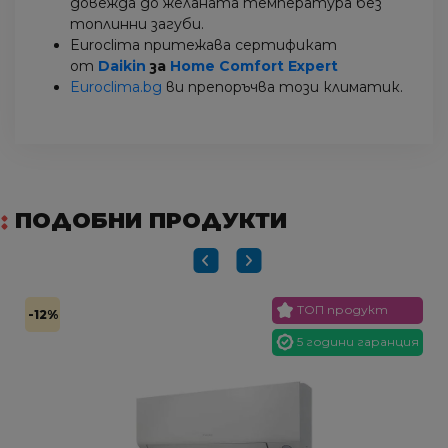
довежда до желаната температура без
топлинни загуби.
Euroclima притежава сертификат
от
Daikin
за
Home Comfort Expert
Euroclima.bg
ви препоръчва този климатик.
ПОДОБНИ ПРОДУКТИ
ТОП продукт
-12%
5 години гаранция