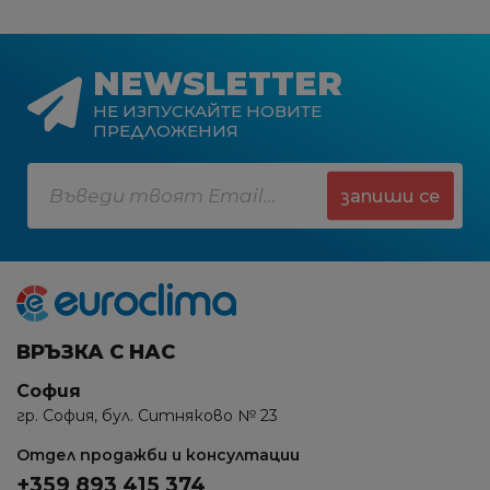
NEWSLETTER
НЕ ИЗПУСКАЙТЕ НОВИТЕ
ПРЕДЛОЖЕНИЯ
запиши се
ВРЪЗКА С НАС
София
гр. София, бул. Ситняково № 23
Отдел продажби и консултации
+359 893 415 374