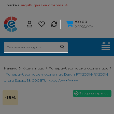
Поискай
индивидуална оферта
€0.00
0 ПРОДУКТА
МЕНЮ
Начало
Климатици
Хиперинверторни климатици
Хиперинверторен климатик Daikin FTXZ50N/RXZ50N
Ururu Sarara, 18 000BTU, Клас А+++/А+++
5 години гаранция
-15%