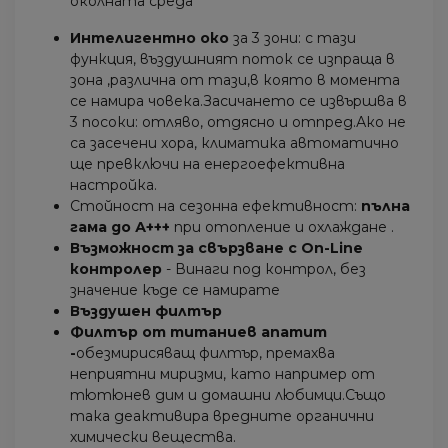
околната среда
Интелигентно око
за 3 зони: с тази
функция, въздушният поток се изпраща в
зона ,различна от тази,в която в момента
се намира човека.Засичането се извършва в
3 посоки: отляво, отдясно и отпред.Ако не
са засечени хора, климатика автоматично
ще превключи на енергоефективна
настройка.
Стойност на сезонна ефективност:
пълна
гама до А+++
при отопление и охлаждане .
Възможност за свързване с On-Line
контролер
- Винаги под контрол, без
значение къде се намирате
Въздушен филтър
Филтър от титаниев апатит
-
обезмирисяващ филтър, премахва
неприятни миризми, като например от
тютюнев дим и домашни любимци.Също
така деактивира вредните органични
химически вещества.