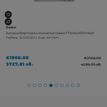
Daikin
Хиперинверторен климатик Daikin FTXM42A/RXM42A
Perfera , 14 000 BTU, Клас А++/А++
€1906.00
€2166.00
3727.81 лв.
4236.33 лв.