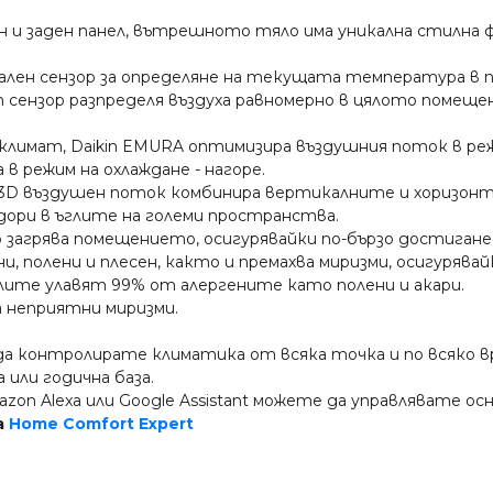
н и заден панел, вътрешното тяло има уникална стилна 
рмален сензор за определяне на текущата температура в
нзор разпределя въздуха равномерно в цялото помещение
климат, Daikin EMURA оптимизира въздушния поток в реж
в режим на охлаждане - нагоре.
3D въздушен поток комбинира вертикалните и хоризонт
, дори в ъглите на големи пространства.
 загрява помещението, осигурявайки по-бързо достиган
ни, полени и плесен, както и премахва миризми, осигурявай
ите улавят 99% от алергените като полени и акари.
а неприятни миризми.
да контролирате климатика от всяка точка и по всяко 
или годична база.
Amazon Alexa или Google Assistant можете да управлявате 
а
Home Comfort Expert