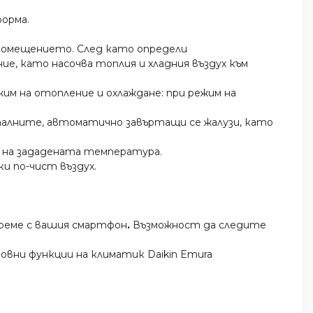
форма.
 помещението. След като определи
, като насочва топлия и хладния въздух към
им на отопление и охлаждане: при режим на
алните, автоматично завъртащи се жалузи, като
е на зададената температура.
ки по-чист въздух.
време с вашия смартфон
.
Възможност да следите
основни функции на климатик Daikin Emura