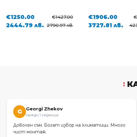
€1906.00
€2220.00
€2166.00
3727.81 лв.
4341.94 лв.
4236.33 лв.
49
К
Georgi Zhekov
G
преди 1 седмица
Доволен съм. Богат избор на климатици. Много
чист монтаж.