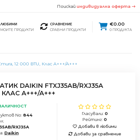
Поискай
индивидуална оферта
€0.00
ЛЮБИМИ
СРАВНЕНИЕ
МОИТЕ ПРОДУКТИ
СРАВНИ ПРОДУКТИ
0 ПРОДУКТА
ura, 12 000 BTU, Клас A+++/A+++
ИК DAIKIN FTXJ35AB/RXJ35A
 КЛАС A+++/A+++
НАЛИЧНОСТ
Гласували:
0
уктов No:
844
Рейтинг:
0
л:
Добави в любими
35AB/RXJ35A
а:
Daikin
Добави за сравнение