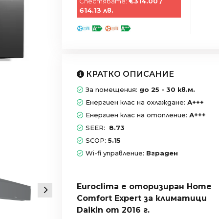
Спестявате:
€314.00 /
614.13 лв.
КРАТКО ОПИСАНИЕ
За помещения:
до 25 - 30 кв.м.
Енергиен клас на охлаждане:
А+++
Енергиен клас на отопление:
А+++
SEER:
8.73
SCOP:
5.15
Wi-fi управление:
Вграден
Euroclima е оторизиран Home
Comfort Expert за климатици
Daikin от 2016 г.