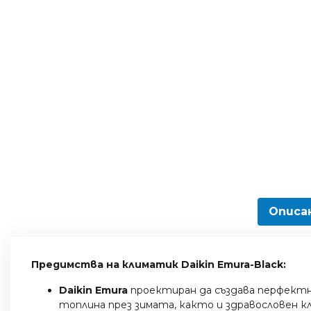
Описа
Предимства на климатик Daikin Emura-Black:
Daikin Emura
проектиран да създава перфектн
топлина през зимата, както и здравословен к