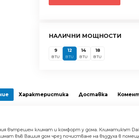
НАЛИЧНИ МОЩНОСТИ
9
12
14
18
BTU
BTU
BTU
BTU
ние
Характеристика
Доставка
Комен
ия вътрешен климат и комфорт у дома. Климатикът Daiki
лимат във Вашия дом чрез почистване на въздуха в помещ