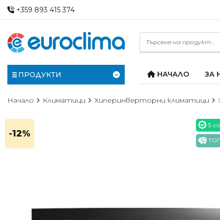
+359 893 415 374
НАЧАЛО
ЗА 
ПРОДУКТИ
Начало
Климатици
Хиперинверторни климатици
5 г
-12%
ТОП