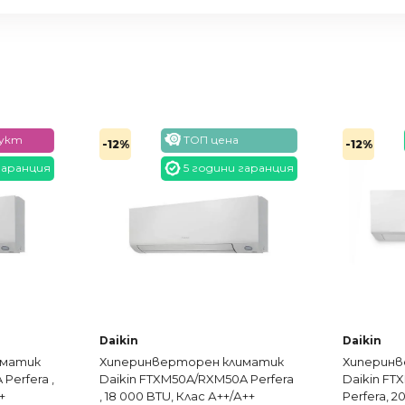
5 години гаранция
-12%
-12%
 гаранция
Daikin
Daikin
иматик
Хиперинверторен климатик
Хиперин
A Perfera
Daikin FTXM60A/RXM60R
Daikin FT
А++
Perfera, 20 000 BTU, Клас А++/А+
24 000 BT