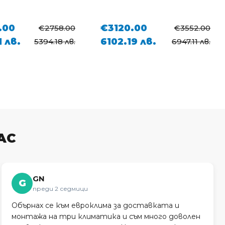
.00
€1740.00
€3552.00
€1985.00
9 лв.
3403.14 лв.
6947.11 лв.
3882.32 лв.
АС
GN
G
преди 2 седмици
Обърнах се към евроклима за доставката и
монтажа на три климатика и съм много доволен