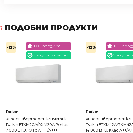
ПОДОБНИ ПРОДУКТИ
ТОП продукт
ТОП цена
-12%
-12%
5 години гаранция
5 години
Daikin
Daikin
Хиперинверторен климатик
Хиперинверторен кл
Daikin FTXM42A/RXM42A Perfera ,
Daikin FTXM50A/RXM50
14 000 BTU, Клас А++/А++
, 18 000 BTU, Клас А++/