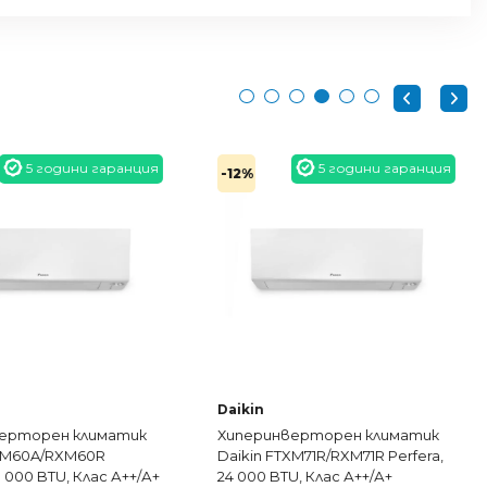
5 години гаранция
5 години гаранция
-12%
ТОП цена
Daikin
верторен климатик
Хиперинверторен климатик
XM71R/RXM71R Perfera,
Daikin FTXA25AW/RXA25A White
U, Клас А++/А+
Stylish, 9 000 BTU, Клас A+++/A+++