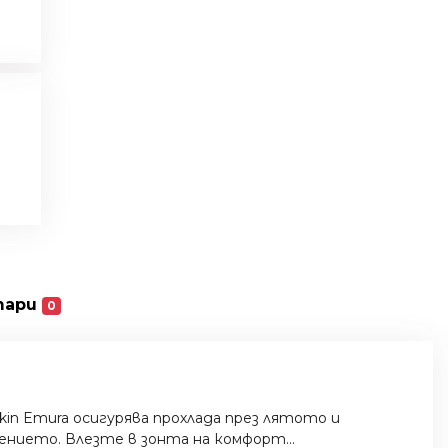
тари
0
n Emura осигурява прохлада през лятото и
ението. Влезте в зонта на комфорт...