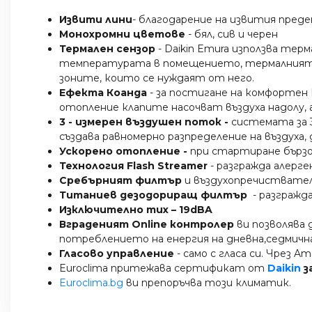
Извити лини
- благодарение на извития преде
Монохромни цветове
- бял, сив и черен
Термален сензор
- Daikin Emura използва те
температурата в помещението, термалният се
зоните, които се нуждаят от него.
Ефекта Коанда
- за постигане на комфортен 
отопление клапите насочват въздуха надолу, а 
3 - измерен въздушен поток -
системата за 
създава равномерно разпределение на въздуха
Ускорено отопление -
при стартиране бързо
Технология Flash Streamer
- разгражда алерге
Сребърният филтър
и въздухопречиствател
Титаниев дезодориращ филтър
- разгражд
Изключително тих – 19dBA
Вграденият Online контролер
ви позволява 
потреблението на енергия на дневна,седмична 
Гласово управление
- само с гласа си. Чрез 
Euroclima притежава сертификат от
Daikin
з
Euroclima.bg
ви препоръчва този климатик.