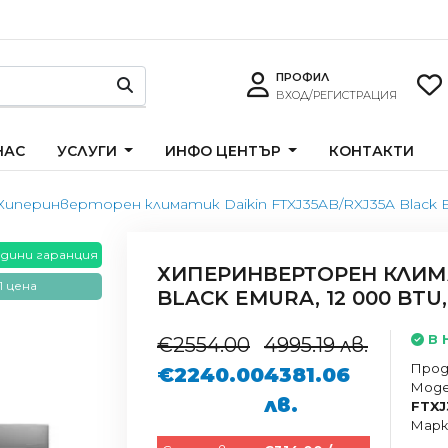
ПРОФИЛ
ВХОД/РЕГИСТРАЦИЯ
НАС
УСЛУГИ
ИНФО ЦЕНТЪР
КОНТАКТИ
Хиперинверторен климатик Daikin FTXJ35AB/RXJ35A Black Em
одини гаранция
ХИПЕРИНВЕРТОРЕН КЛИМАТ
 цена
BLACK EMURA, 12 000 BTU,
В 
€2554.00
4995.19 лв.
Прод
€2240.00
4381.06
Моде
лв.
FTXJ
Марк