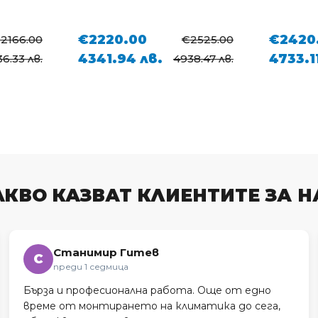
€2420.00
€3120
€2525.00
€2758.00
4733.11 лв.
6102.1
38.47 лв.
5394.18 лв.
АКВО КАЗВАТ КЛИЕНТИТЕ ЗА Н
Станимир Гитев
С
преди 1 седмица
Бърза и професионална работа. Още от едно
време от монтирането на климатика до сега,