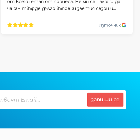
от всеки етап от процеса. Не ми се наложи да
чакам твърде дълго въпреки заетия сезон и
монтажът беше професионално извършен.
Източник:
запиши се