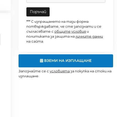
Поръчай
*** С изпращането на тази форма
потвърждавате, че сте запознати и се
съгласявате с
общите условия
и
политиката за защита на
личните данни
на сайта.
ВЗЕМИ НА ИЗПЛАЩАНЕ
Запознайте се с
условията
за покупка на стоки на
изплащане.