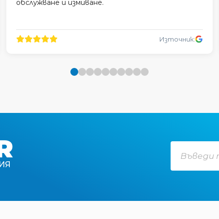
обслужване и измиване.
Източник:
R
ИЯ