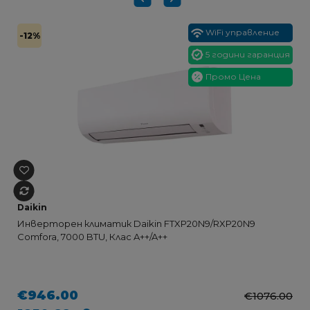
WiFi управление
-12%
5 години гаранция
Промо Цена
Daikin
Инверторен климатик Daikin FTXP20N9/RXP20N9
Comfora, 7000 BTU, Клас A++/A++
€946.00
€1076.00