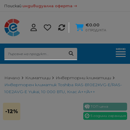
Поискай
индивидуална оферта
€0.00
0 ПРОДУКТА
МЕНЮ
Начало
Климатици
Инверторни климатици
Инверторен климатик Toshiba RAS-B10E2KVG-E/RAS-
10E2AVG-E Yukai, 10 000 BTU, Клас A++/A++
ТОП цена
-12%
5 години гаранция