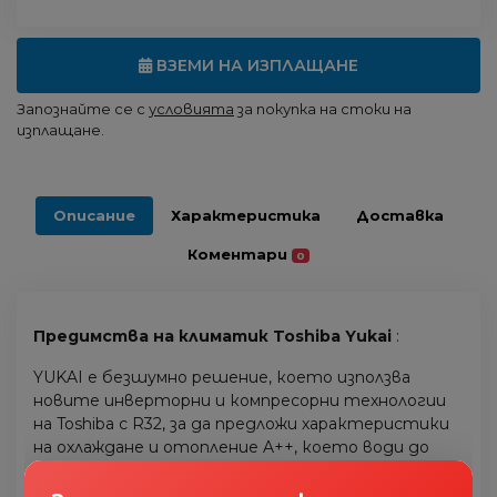
ВЗЕМИ НА ИЗПЛАЩАНЕ
Запознайте се с
условията
за покупка на стоки на
изплащане.
Описание
Характеристика
Доставка
Коментари
0
Предимства на климатик Toshiba Yukai
:
YUKAI е безшумно решение, което използва
новите инверторни и компресорни технологии
на Toshiba с R32, за да предложи характеристики
на охлаждане и отопление A++, което води до
истински икономии на енергия и целогодишен
комфорт.