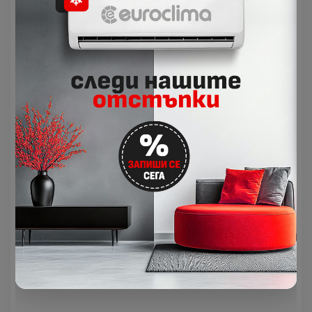
за бързо достигане на желаната настройка на
температурата.
Ултра тиха система
Изключително тиха система до 19 dB(A) – на
закрито
Безшумна работа до 42 dB(A) – на открито
Wi Fi готов
Можете да управлявате YUKAI от всяко място и
по всяко време, като използвате Wi-Fi на вашето
жилище, за несравним комфорт и спестяване на
енергия. Тази функция изисква Wi-Fi адаптер (не е
включен в опаковката на продукта)