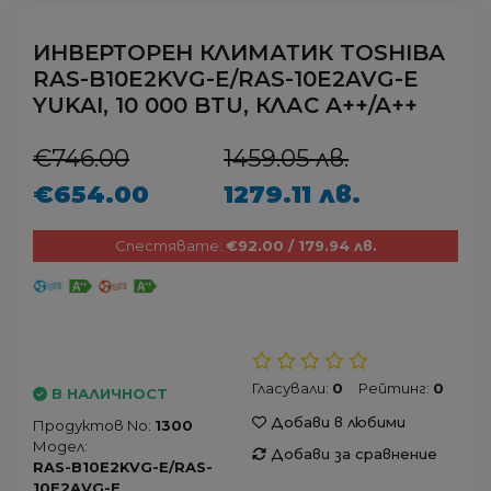
ИНВЕРТОРЕН КЛИМАТИК TOSHIBA
RAS-B10E2KVG-E/RAS-10E2AVG-E
YUKAI, 10 000 BTU, КЛАС A++/A++
€746.00
1459.05 лв.
€654.00
1279.11 лв.
Спестявате:
€92.00 / 179.94 лв.
Гласували:
0
Рейтинг:
0
В НАЛИЧНОСТ
Добави в любими
Продуктов No:
1300
Модел:
Добави за сравнение
RAS-B10E2KVG-E/RAS-
10E2AVG-E