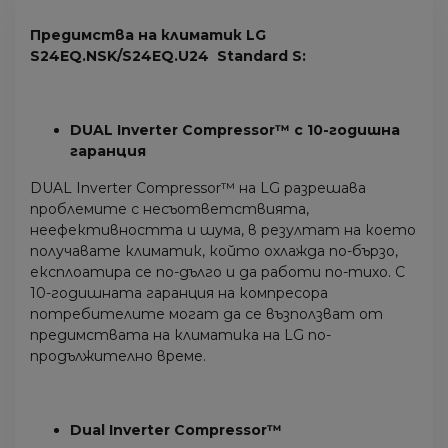
Предимства на климатик LG
S24EQ.NSK/S24EQ.U24 Standard S:
DUAL Inverter Compressor™ с 10-годишна
гаранция
DUAL Inverter Compressor™
на LG разрешава
проблемите с несъответствията,
неефективността и шума, в резултат на което
получавате климатик, който охлажда по-бързо,
експлоатира се по-дълго и да работи по-тихо. С
10-годишната гаранция на компресора
потребителите могат да се възползват от
предимствата на климатика на LG по-
продължително време.
Dual Inverter Compressor™