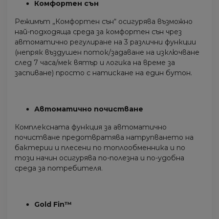
Комфортен сън
Режимът „Комфортен сън“ осигурява възможно
най-подходяща среда за комфортен сън чрез
автоматично регулиране на 3 различни функции
(непряк въздушен поток/задаване на изключване
след 7 часа/мек вятър и логика на време за
заспиване) просто с натискане на един бутон.
Автоматично почистване
Комплексната функция за автоматично
почистване предотвратява натрупването на
бактерии и плесени по топлообменника и по
този начин осигурява по-полезна и по-удобна
среда за потребителя.
Gold Fin™