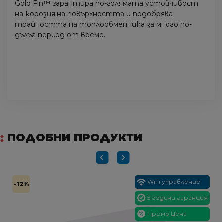
Gold Fin™ гарантира по-голямата устойчивост
на корозия на повърхността и подобрява
трайността на топлообменника за много по-
дълъг период от време.
ПОДОБНИ ПРОДУКТИ
WiFi управление
-12%
5 години гаранция
Промо Цена