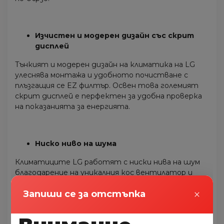
Изчистен и модерен дизайн със скрит
дисплей
Тънкият и модерен дизайн на климатика на LG
улеснява монтажа и удобното почистване с
плъзгащия се EZ филтър. Освен това големият
скрит дисплей е перфектен за удобна проверка
на показанията за енергията.
Ниско ниво на шума
Климатиците LG работят с ниски нива на шум
благодарение на уникалния кос вентилатор и
Dual Inverter Compressor™ на LG, които
×
Запиши се за отстъпка
елиминират ненужния шум и позволяват плавна
работа.