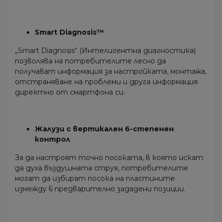
Smart Diagnosis™
„Smart Diagnosis“ (Интелигентна диагностика)
позволява на потребителите лесно да
получават информация за настройката, монтажа,
отстраняване на проблеми и друга информация
директно от смартфона си.
Жалузи с вертикален 6-степенен
контрол
За да настроят точно посоката, в която искат
да духа въздушната струя, потребителите
могат да избират посока на пластините
измежду 6 предварително зададени позиции.