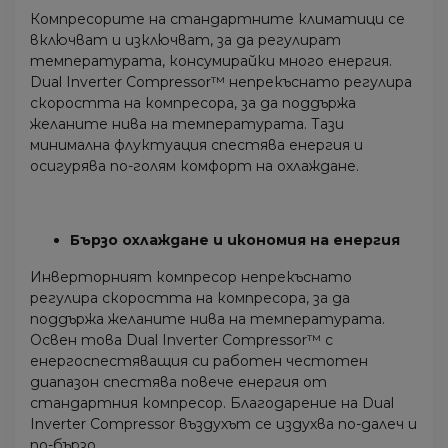
Компресорите на стандартните климатици се
включват и изключват, за да регулират
температурата, консумирайки много енергия.
Dual Inverter Compressor™ непрекъснато регулира
скоростта на компресора, за да поддържа
желаните нива на температурата. Тази
минимална флуктуация спестява енергия и
осигурява по-голям комфорт на охлаждане.
Бързо охлаждане и икономия на енергия
Инверторният компресор непрекъснато
регулира скоростта на компресора, за да
поддържа желаните нива на температурата.
Освен това Dual Inverter Compressor™ с
енергоспестяващия си работен честотен
диапазон спестява повече енергия от
стандартния компресор. Благодарение на Dual
Inverter Compressor въздухът се издухва по-далеч и
по-бързо.