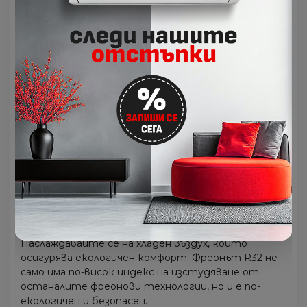
Бързо и лесно монтиране
Климатиците на LG са проектирани така, че да
се монтират по-лесно и по-ефективно
независимо от околните предмети и броя на
лицата, които участват в процеса на монтаж.
Чрез намаляване на необходимостта от човешка
сила и време за монтаж сега е възможно да се
монтират повече климатици в повече домове за
по-кратко време.
R32 - Високоефективен екологичен
хладилен агент
Наслаждавайте се на хладен въздух, който
осигурява екологичен комфорт. Фреонът R32 не
само има по-висок индекс на изстудяване от
останалите фреонови технологии, но и е по-
екологичен и безопасен.