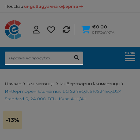
Поискай
индивидуална оферта
€0.00
0 ПРОДУКТА
МЕНЮ
Начало
Климатици
Инверторни климатици
Инверторен климатик LG S24EQ.NSK/S24EQ.U24
Standard S, 24 000 BTU, Клас А++/А+
-13%