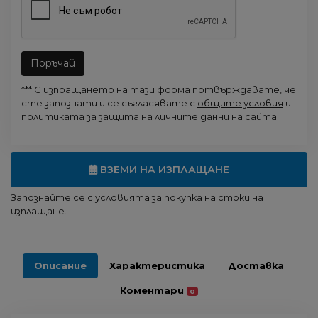
Поръчай
*** С изпращането на тази форма потвърждавате, че
сте запознати и се съгласявате с
общите условия
и
политиката за защита на
личните данни
на сайта.
ВЗЕМИ НА ИЗПЛАЩАНЕ
Запознайте се с
условията
за покупка на стоки на
изплащане.
Описание
Характеристика
Доставка
Коментари
0