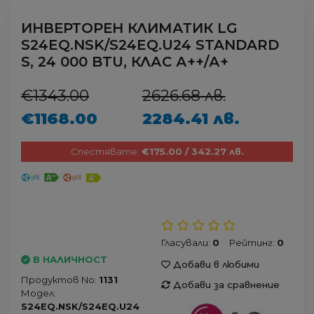
ИНВЕРТОРЕН КЛИМАТИК LG
S24EQ.NSK/S24EQ.U24 STANDARD
S, 24 000 BTU, КЛАС А++/А+
€1343.00
2626.68 лв.
€1168.00
2284.41 лв.
Спестявате:
€175.00 / 342.27 лв.
Гласували:
0
Рейтинг:
0
В НАЛИЧНОСТ
Добави в любими
Продуктов No:
1131
Добави за сравнение
Модел:
S24EQ.NSK/S24EQ.U24