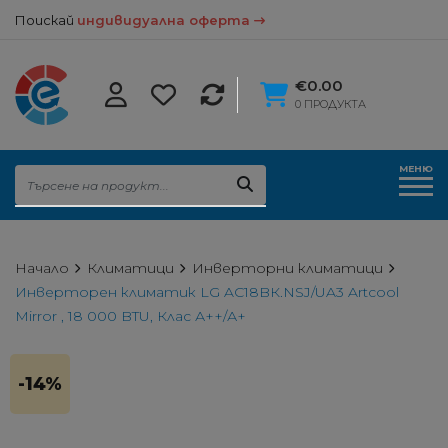
Поискай
индивидуална оферта
€0.00
0 ПРОДУКТА
МЕНЮ
Начало
Климатици
Инверторни климатици
Инверторен климатик LG AC18BК.NSJ/UA3 Artcool
Mirror , 18 000 BTU, Клас А++/А+
-14%