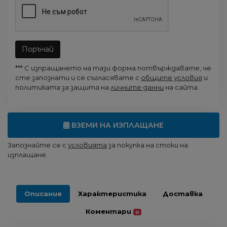
Поръчай
*** С изпращането на тази форма потвърждавате, че
сте запознати и се съгласявате с
общите условия
и
политиката за защита на
личните данни
на сайта.
ВЗЕМИ НА ИЗПЛАЩАНЕ
Запознайте се с
условията
за покупка на стоки на
изплащане.
Описание
Характеристика
Доставка
Коментари
0