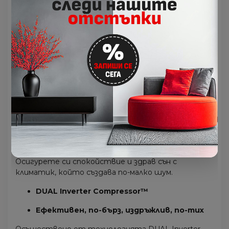
Стилен ARTCOOL дизайн
Внесете повече естетика в дома си
благодарение на огледалното стъкло на
LG
ARTCOOL
, което отразява заобикалящата го
среда.
По-бързо охлаждане, по-бърз комфорт
По-бързо и комфортно охлаждане с LG DUAL
Inverter Compressor™.
Добрата работа е тази, която не се
забелязва
Осигурете си спокойствие и здрав сън с
климатик, който създава по-малко шум.
DUAL Inverter Compressor™
Ефективен, по-бърз, издръжлив, по-тих