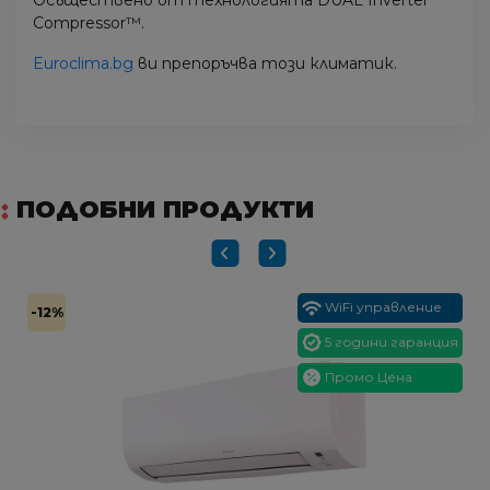
Осъществено от технологията DUAL Inverter
Compressor™.
Euroclima.bg
ви препоръчва този климатик.
ПОДОБНИ ПРОДУКТИ
WiFi управление
-12%
5 години гаранция
Промо Цена