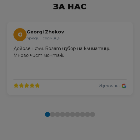
ЗА НАС
Georgi Zhekov
G
преди 1 седмица
Доволен съм. Богат избор на климатици.
Много чист монтаж.
Източник: