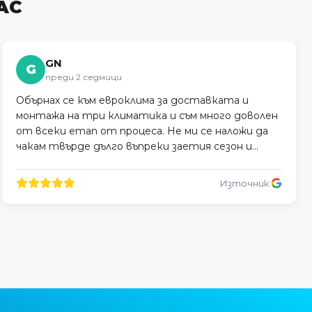
АС
GN
G
преди 2 седмици
Обърнах се към евроклима за доставката и
монтажа на три климатика и съм много доволен
от всеки етап от процеса. Не ми се наложи да
чакам твърде дълго въпреки заетия сезон и
монтажът беше професионално извършен.
Източник: