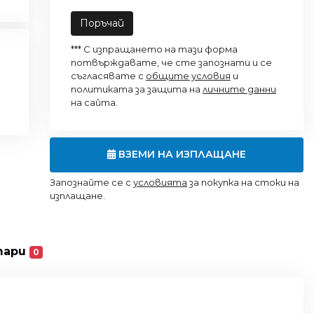
Поръчай
*** С изпращането на тази форма
потвърждавате, че сте запознати и се
съгласявате с
общите условия
и
политиката за защита на
личните данни
на сайта.
ВЗЕМИ НА ИЗПЛАЩАНЕ
Запознайте се с
условията
за покупка на стоки на
изплащане.
тари
0