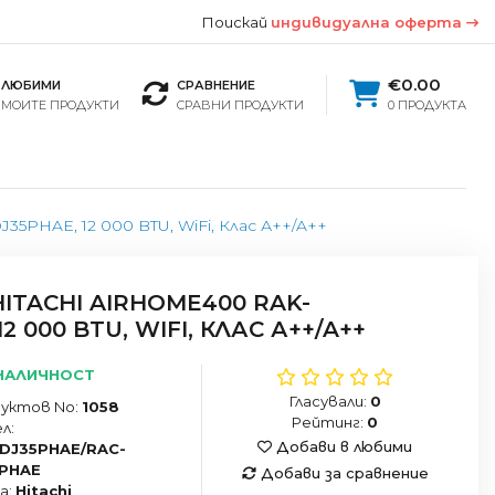
Поискай
индивидуална оферта
€0.00
ЛЮБИМИ
СРАВНЕНИЕ
МОИТЕ ПРОДУКТИ
СРАВНИ ПРОДУКТИ
0 ПРОДУКТА
PHAE, 12 000 BTU, WiFi, Клас А++/A++
ITACHI AIRHOME400 RAK-
2 000 BTU, WIFI, КЛАС А++/A++
НАЛИЧНОСТ
Гласували:
0
уктов No:
1058
Рейтинг:
0
л:
Добави в любими
DJ35PHAE/RAC-
PHAE
Добави за сравнение
а:
Hitachi