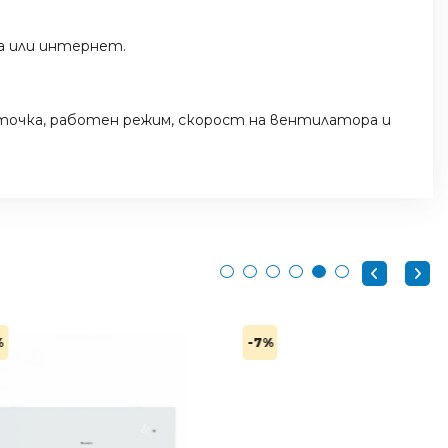
жа или интернет.
на точка, работен режим, скорост на вентилатора и
-7%