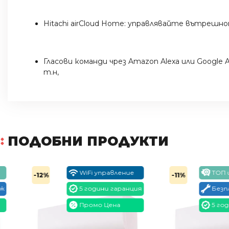
Hitachi airCloud Home: управлявайте вътрешн
Гласови команди чрез Amazon Alexa или Google
т.н,
ПОДОБНИ ПРОДУКТИ
WiFi управление
ТОП цена
-12%
-11%
5 години гаранция
Безплате
Промо Цена
5 години г