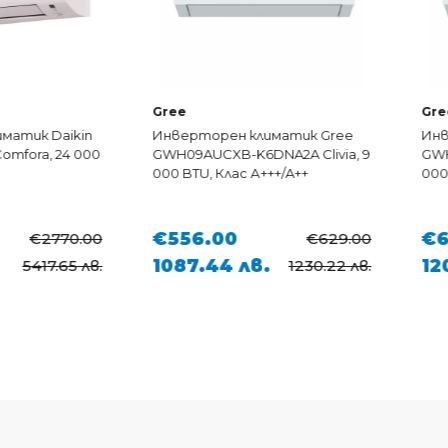
Gree
Gree
 Daikin
Инверторен климатик Gree
Инверто
a, 24 000
GWH09AUCXB-K6DNA2A Clivia, 9
GWH12AUC
000 BTU, Клас А+++/A++
000 BTU, 
€556.00
€615.
€2770.00
€629.00
1087.44 лв.
1202.8
17.65 лв.
1230.22 лв.