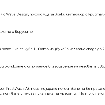
 с Wave Design, подходяща за всеки интериор с кристал
елите и вирусите.
очти не се чува. Нивото на звуково налягане спада до 20
и охлаждане и отопление благодарение на неговата съвр
я FrostWash. Автоматизирано почистване на вътрешното 
топяване отмива полепналата мръсотия. По този начин 