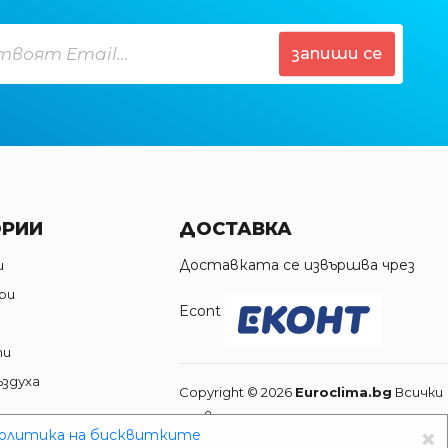
запиши се
ОРИИ
ДОСТАВКА
Доставката се извършва чрез
и
ри
Econt
пи
ъздуха
Copyright © 2026
Euroclima.bg
Всички
и
права запазени
×
олитика на бисквитките