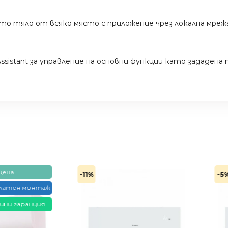
ото тяло от всяко място с приложение чрез локална мре
 Assistant за управление на основни функции като зададе
-11%
-5%
н монтаж
аранция