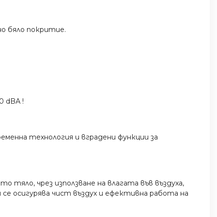
но бяло покритие.
 dBА !
еменна технология и вградени функции за
тяло, чрез използване на влагата във въздуха,
се осигурява чист въздух и ефективна работа на