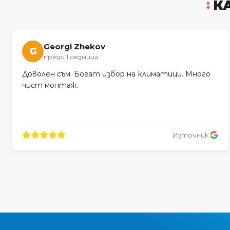
К
Georgi Zhekov
G
преди 1 седмица
Доволен съм. Богат избор на климатици. Много
чист монтаж.
Източник: