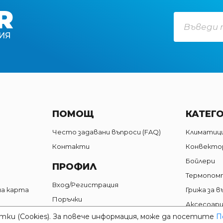
R
ИЯ
ПОМОЩ
КАТЕГ
Често задавани въпроси (FAQ)
Климатиц
Контакти
Конвекто
Бойлери
ПРОФИЛ
Термопом
Вход/Регистрация
на карта
Грижа за в
Поръчки
Аксесоар
ки (Cookies). За повече информация, може да посетите
П