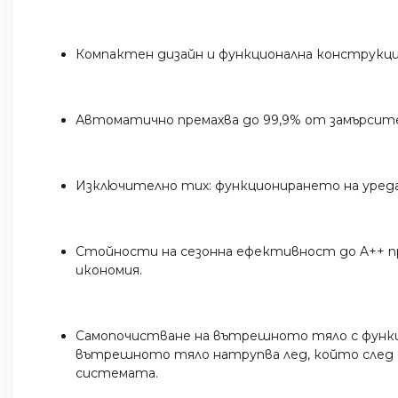
Компактен дизайн и функционална конструкция
Автоматично премахва до 99,9% от замърсит
Изключително тих: функционирането на уреда п
Стойности на сезонна ефективност до A++ пр
икономия.
Самопочистване на вътрешното тяло с функци
вътрешното тяло натрупва лед, който след с
системата.