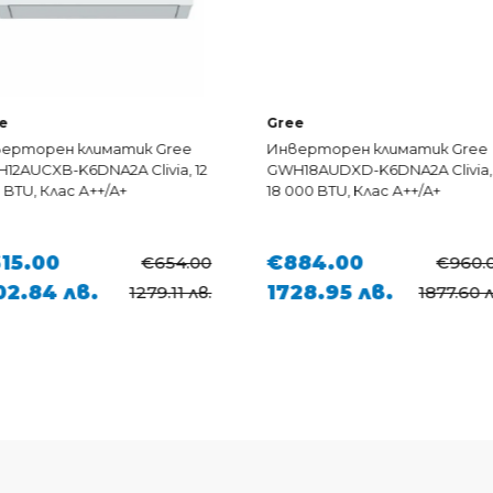
Gree
рен климатик Gree
Инверторен климатик Gree
XB-K6DNA2A Clivia, 12
GWH18AUDXD-K6DNA2A Clivia,
Клас А++/A+
18 000 BTU, Клас А++/A+
00
€884.00
€654.00
€960.00
4 лв.
1728.95 лв.
1279.11 лв.
1877.60 лв.