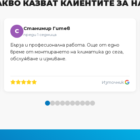
АКВО КАЗВАТ КЛИЕНТИТЕ ЗА Н
Станимир Гитев
С
преди 1 седмица
Бърза и професионална работа. Още от едно
време от монтирането на климатика до сега,
обслужване и измиване.
Източник: