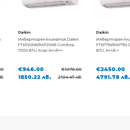
Daikin
Daikin
Инверторен климатик Daikin
Инверторен климатик
FTXP20N9/RXP20N9 Comfora,
FTXP71N/RXP71N Comfor
7000 BTU, Клас A++/A++
BTU, A++/A +
€946.00
€2450.00
€1076.00
1850.22 лв.
4791.78 лв.
2104.47 лв.
54