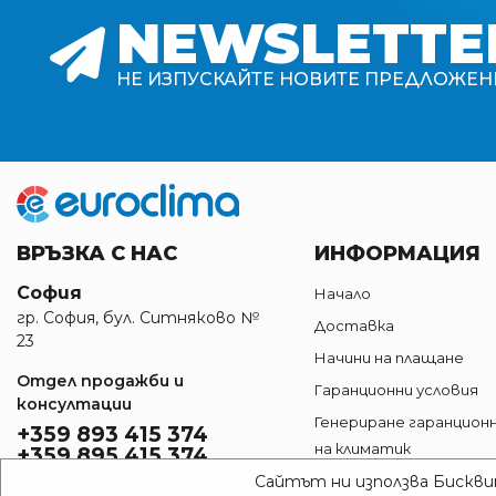
NEWSLETTE
НЕ ИЗПУСКАЙТЕ НОВИТЕ ПРЕДЛОЖЕН
ВРЪЗКА С НАС
ИНФОРМАЦИЯ
София
Начало
гр. София, бул. Ситняково №
Доставка
23
Начини на плащане
Отдел продажби и
Гаранционни условия
консултации
Генериране гаранцион
+359 893 415 374
на климатик
+359 895 415 374
Връщане на стока
Сайтът ни използва Бисквит
Работно време