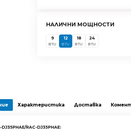
НАЛИЧНИ МОЩНОСТИ
9
12
18
24
BTU
BTU
BTU
BTU
ние
Характеристика
Доставка
Комен
K-DJ35PHAE/RAC-DJ35PHAE: