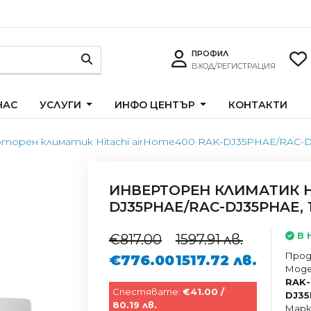
ПРОФИЛ
ВХОД/РЕГИСТРАЦИЯ
НАС
УСЛУГИ
ИНФО ЦЕНТЪР
КОНТАКТИ
торен климатик Hitachi airHome400 RAK-DJ35PHAE/RAC-DJ35
ИНВЕРТОРЕН КЛИМАТИК H
DJ35PHAE/RAC-DJ35PHAE, 1
В 
€817.00
1597.91 лв.
Прод
€776.00
1517.72 лв.
Моде
RAK-
Спестявате:
€41.00 /
DJ35
80.19 лв.
Марк