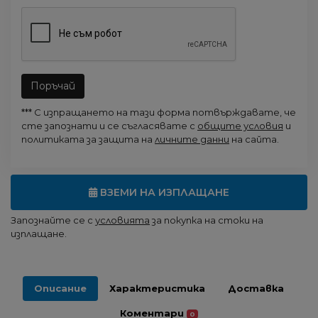
Поръчай
*** С изпращането на тази форма потвърждавате, че
сте запознати и се съгласявате с
общите условия
и
политиката за защита на
личните данни
на сайта.
ВЗЕМИ НА ИЗПЛАЩАНЕ
Запознайте се с
условията
за покупка на стоки на
изплащане.
Описание
Характеристика
Доставка
Коментари
0