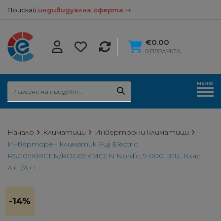
Поискай
индивидуална оферта
€0.00
0 ПРОДУКТА
МЕНЮ
Начало
Климатици
Инверторни климатици
Инверторен климатик Fuji Electric
RSG09KMCEN/ROG09KMCEN Nordic, 9 000 BTU, Клас
А++/А++
-14%