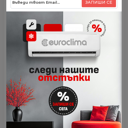
ЗАПИШИ СЕ
Свръхвисоката сезонна ефективност е
постигната благодарение на
топлообменника с висока плътност и новия
хладилен газ R32.
Koмфopтeн и eфeĸтивeн
Седмичен таймер с лесна настройка на
режима от дистанционното управление.
Функция 10°C отопление, която поддържа
стайната температура постоянна, за по-
голям комфорт в дома.
Интeлигeнтнo yпpaвлeниe
Седмичен таймер с лесна настройка на
режима от дистанционното управление.
Функция 10°C отопление, която поддържа
стайната температура постоянна, за по-
голям комфорт в дома.
Cлeдeнe ĸoличecтвoтo нa фpeoнa
(oпция)
Диcтaнциoннoтo yпpaвлeниe c ĸaбeл