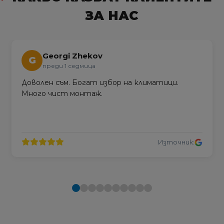
ЗА НАС
Georgi Zhekov
G
преди 1 седмица
Доволен съм. Богат избор на климатици.
Много чист монтаж.
Източник: