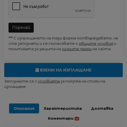
Поръчай
*** С изпращането на тази форма потвърждавате, че
сте запознати и се съгласявате с
общите условия
и
политиката за защита на
личните данни
на сайта.
ВЗЕМИ НА ИЗПЛАЩАНЕ
Запознайте се с
условията
за покупка на стоки на
изплащане.
Описание
Характеристика
Доставка
Коментари
0