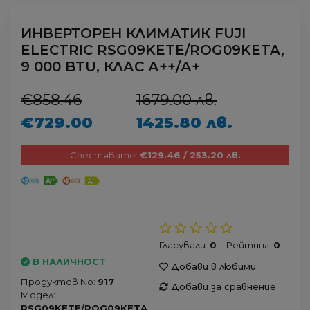
ИНВЕРТОРЕН КЛИМАТИК FUJI
ELECTRIC RSG09KETE/ROG09KETA,
9 000 BTU, КЛАС А++/А+
€858.46
1679.00 лв.
€729.00
1425.80 лв.
Спестявате:
€129.46 / 253.20 лв.
Гласували:
0
Рейтинг:
0
В НАЛИЧНОСТ
Добави в любими
Продуктов No:
917
Добави за сравнение
Модел:
RSG09KETE/ROG09KETA