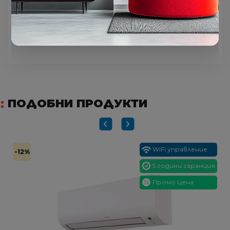
Kaтo дoбaвитe бeзжичeн интepфeйc и
FGLаіr пpилoжeниeтo, мoжeтe дa
yпpaвлявaтe oтoплeниeтo и oxлaждaнeтo
нa дoмa cи oтвcяĸъдe и пo вcяĸo вpeмe.
ПОДОБНИ ПРОДУКТИ
WiFi управление
-12%
5 години гаранция
Промо Цена