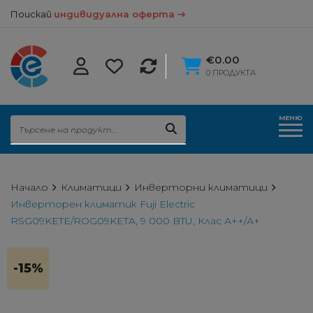
Поискай
индивидуална оферта
€0.00
0 ПРОДУКТА
МЕНЮ
Начало
Климатици
Инверторни климатици
Инверторен климатик Fuji Electric
RSG09KETE/ROG09KETA, 9 000 BTU, Клас А++/А+
-15%