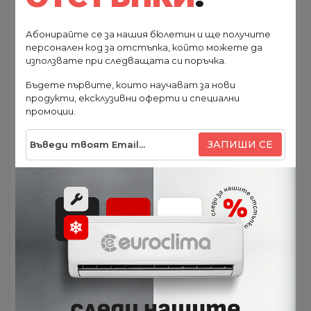
S24FTXQ-NG Veritas:
Абонирайте се за нашия бюлетин и ще получите
персонален код за отстъпка, който можете да
Вграден WiFi модул за управление чрез
използвате при следващата си поръчка.
смартфон или таблет
Бъдете първите, които научават за нови
Охлаждане SEER 6,1 (A++), отопление SCOP
продукти, ексклузивни оферти и специални
4,0 (A+);
промоции.
Ефективен температурен диапазон от -15
°C до +48 °C;
ЗАПИШИ СЕ
Усъвършенствана инверторна технология
I-Action;
Работа при ниски външни температури;
Многоскоростен вентилатор;
Широк ъгъл на въздушния поток;
Система срещу замръзване на външното
тяло;
Автоматично изсушаване;
Функция “COLD PLAZMA”;
Функция “I Feel”;
Eco отопление с фреон R32;
Енергоспестяващ режим на охлаждане;