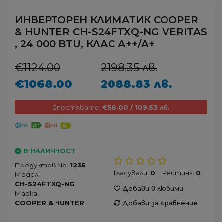
ИНВЕРТОРЕН КЛИМАТИК COOPER
& HUNTER CH-S24FTXQ-NG VERITAS
, 24 000 BTU, КЛАС А++/A+
€1124.00
2198.35 лв.
€1068.00
2088.83 лв.
Спестявате:
€56.00 / 109.53 лв.
В НАЛИЧНОСТ
Продуктов No:
1235
Гласували:
0
Рейтинг:
0
Модел:
CH-S24FTXQ-NG
Добави в любими
Марка:
COOPER & HUNTER
Добави за сравнение