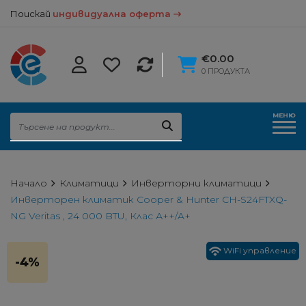
Поискай
индивидуална оферта
€0.00
0 ПРОДУКТА
МЕНЮ
Начало
Климатици
Инверторни климатици
Инверторен климатик Cooper & Hunter CH-S24FTXQ-
NG Veritas , 24 000 BTU, Клас А++/A+
WiFi управление
-4%