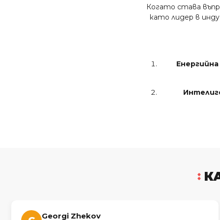
Когато става въпро
като лидер в инд
Енергийн
Интелиг
Тишина и сп
Дългосрочн
К
Разнообра
Georgi Zhekov