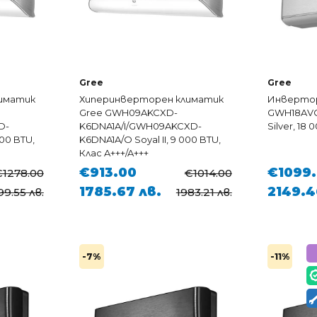
Gree
Gree
иматик
Хиперинверторен климатик
Инвертор
Gree GWH09AKCXD-
GWH18AVC
D-
K6DNA1A/I/GWH09AKCXD-
Silver, 18
000 BTU,
K6DNA1A/O Soyal II, 9 000 BTU,
Клас A+++/A+++
€913.00
€1099
€1278.00
€1014.00
1785.67 лв.
2149.4
9.55 лв.
1983.21 лв.
-7%
-11%