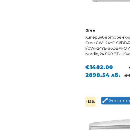
Gree
Хиперинверторен кл
Gree GWH24YE-S6DBA1
I/GWH24YE-S6DBA1-O 
Nordic, 24 000 BTU, Кл
€1482.00
2898.54 лв.
31
Безплатен
-12%