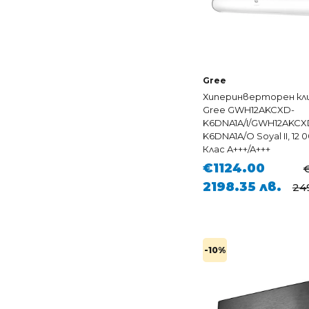
Gree
Хиперинверторен кл
Gree GWH12AKCXD-
K6DNA1A/I/GWH12AKCX
K6DNA1A/O Soyal II, 12 
Клас A+++/A+++
€1124.00
2198.35 лв.
249
-10%