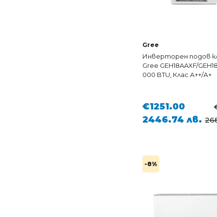
Gree
Инверторен подов к
Gree GEH18AAXF/GEH18
000 BTU, Клас А++/А+
€1251.00
2446.74 лв.
268
-8%