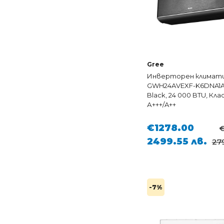
Gree
Инверторен климати
GWH24AVEXF-K6DNA1A 
Black, 24 000 BTU, Кла
А+++/A++
€1278.00
€
2499.55 лв.
279
-7%