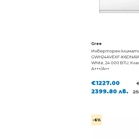
Gree
Инверторен климати
GWH24AVEXF-K6DNA1A 
White, 24 000 BTU, Кла
А+++/A++
€1227.00
2399.80 лв.
25
-6%