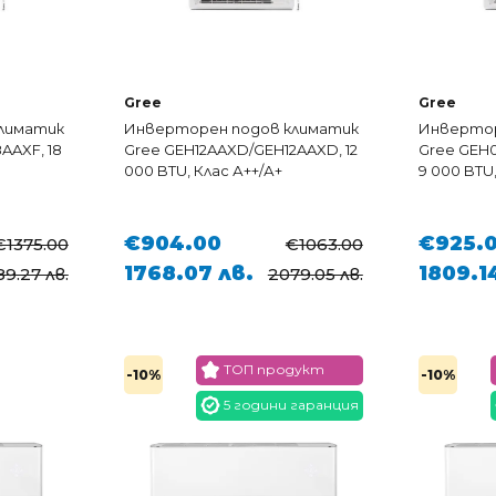
Gree
Gree
лиматик
Инверторен подов климатик
Инвертор
AAXF, 18
Gree GEH12AAXD/GEH12AAXD, 12
Gree GEH
000 BTU, Клас А++/А+
9 000 BTU,
€904.00
€925.
€1375.00
€1063.00
1768.07 лв.
1809.1
9.27 лв.
2079.05 лв.
ТОП продукт
-10%
-10%
5 години гаранция