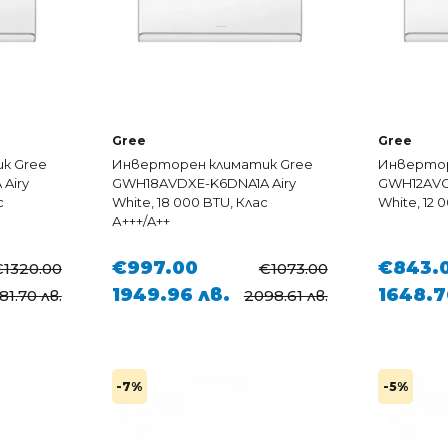
Gree
Gree
к Gree
Инверторен климатик Gree
Инвертор
Airy
GWH18AVDXE-K6DNA1A Airy
GWH12AVC
с
White, 18 000 BTU, Клас
White, 12 
А+++/A++
€997.00
€843.
€1320.00
€1073.00
1949.96 лв.
1648.7
81.70 лв.
2098.61 лв.
-7%
-5%