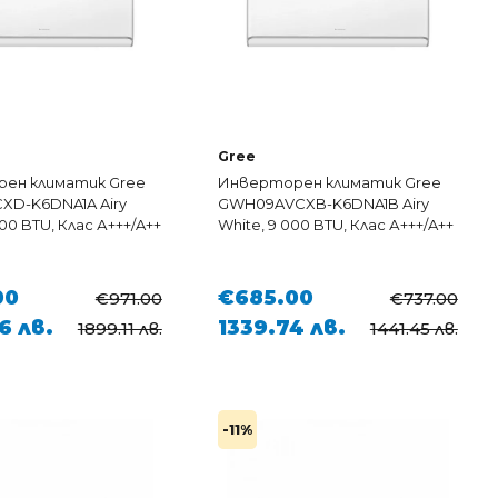
Gree
ен климатик Gree
Инверторен климатик Gree
XD-K6DNA1A Airy
GWH09AVCXB-K6DNA1B Airy
000 BTU, Клас А+++/A++
White, 9 000 BTU, Клас А+++/A++
00
€685.00
€971.00
€737.00
6 лв.
1339.74 лв.
1899.11 лв.
1441.45 лв.
-11%