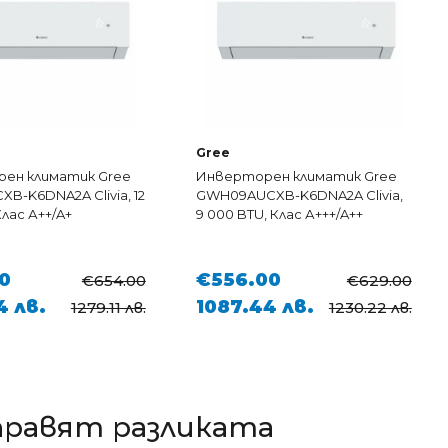
Gree
ен климатик Gree
Инверторен климатик Gree
B-K6DNA2A Clivia, 12
GWH09AUCXB-K6DNA2A Clivia,
Клас А++/A+
9 000 BTU, Клас А+++/A++
0
€556.00
€654.00
€629.00
4 лв.
1087.44 лв.
1279.11 лв.
1230.22 лв.
правят разликата