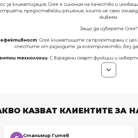
с за климатизация, Gree е синоним на качество и иновац
устрията, предоставяйки решения, които не само охлажд
живеем.
Защо да изберете Gree?
а ефективност
: Gree климатиците са проектирани с цел
спестите от разходите за електричество, без д
ентни технологии
: С вградени смарт функции и инверт
автоматично регулират температурата, за да отговор
окойствие
: Работещи почти безшумно, климатиците Gree
релаксация, без ненужен
а надеждност
: Произведени от висококачествени мате
производителност и надеждност, на коит
АКВО КАЗВАТ КЛИЕНТИТЕ ЗА Н
Защо да изберете Euroclima
Euroclima.bg е вашият идеален партньор в света н
зие от модели
: Ние предлагаме широка гама от климати
Станимир Гитев