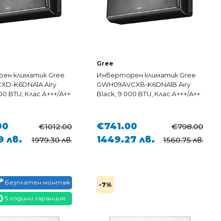
Gree
ен климатик Gree
Инверторен климатик Gree
XD-K6DNA1A Airy
GWH09AVCXB-K6DNA1B Airy
000 BTU, Клас А+++/A++
Black, 9 000 BTU, Клас А+++/A++
00
€741.00
€1012.00
€798.00
9 лв.
1449.27 лв.
1979.30 лв.
1560.75 лв.
Безплатен монтаж
-7%
5 години гаранция