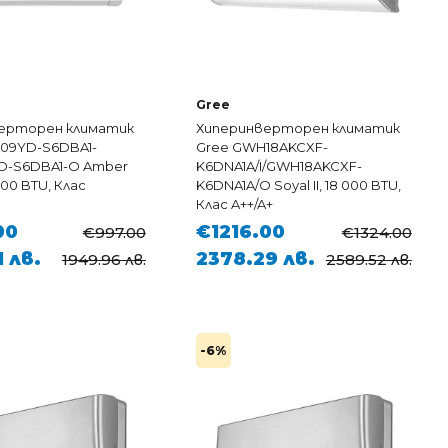
Gree
ерторен климатик
Хиперинверторен климатик
09YD-S6DBA1-
Gree GWH18AKCXF-
D-S6DBA1-O Amber
K6DNA1A/I/GWH18AKCXF-
000 BTU, Клас
K6DNA1A/O Soyal II, 18 000 BTU,
Клас A++/A+
00
€1216.00
€997.00
€1324.00
1 лв.
2378.29 лв.
1949.96 лв.
2589.52 лв.
-6%