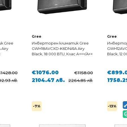
Gree
Gree
к Gree
Инверторен климатик Gree
Инвертор
Airy
GWH18AVCXD-K6DNA1A Airy
GWH12AVC
с
Black, 18 000 BTU, Клас А+++/A++
Black, 12 
€1076.00
€899.
1428.00
€1158.00
2104.47 лв.
1758.2
2.93 лв.
2264.85 лв.
-7%
-13%