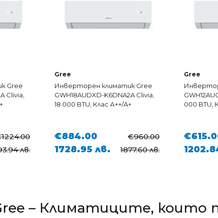
Gree
Gree
к Gree
Инверторен климатик Gree
Инвертор
Clivia,
GWH18AUDXD-K6DNA2A Clivia,
GWH12AUCX
+
18 000 BTU, Клас А++/A+
000 BTU, 
€884.00
€615.0
1224.00
€960.00
1728.95 лв.
1202.8
3.94 лв.
1877.60 лв.
Gree – Климатиците, които 