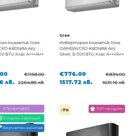
Gree
ен климатик Gree
Инверторен климатик Gree
XD-K6DNA1A Airy
GWH12AVCXD-K6DNA1A Airy
 000 BTU, Клас А+++/A++
Silver, 12 000 BTU, Клас А+++/A++
.00
€776.00
€1158.00
€834.00
6 лв.
1517.72 лв.
2264.85 лв.
1631.16 лв.
СТИЛЕН ЦВЯТ
ТОП продукт
-7%
5 години гаранция
Безплатен монтаж