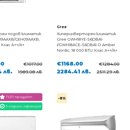
Gree
ен подов климатик
Хиперинверторен климатик
09AAXB/GEH09AAXB,
Gree GWH18YE-S6DBA1-
 Клас А++/А+
I/GWH18ACE-S6DBA1-O Amber
Nordic, 18 000 BTU, Клас А++/A+
00
€1168.00
€1017.00
€1284.00
4 лв.
2284.41 лв.
1989.08 лв.
2511.29 лв.
ТОП продукт
-8%
5 години гаранция