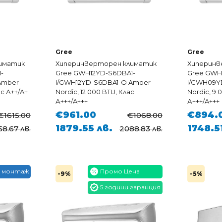
Gree
Gree
иматик
Хиперинверторен климатик
Хиперинв
-
Gree GWH12YD-S6DBA1-
Gree GWH
Amber
I/GWH12YD-S6DBA1-O Amber
I/GWH09Y
ас А++/A+
Nordic, 12 000 BTU, Клас
Nordic, 9 
А+++/A+++
А+++/A+++
€961.00
€894.
€1615.00
€1068.00
1879.55 лв.
1748.5
58.67 лв.
2088.83 лв.
 монтаж
Промо Цена
-9%
-5%
5 години гаранция