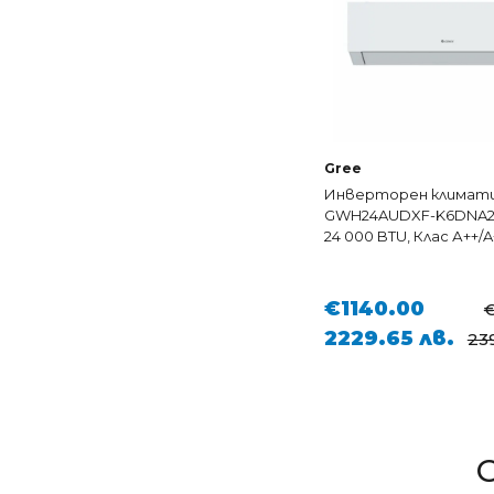
Gree
Инверторен климати
GWH24AUDXF-K6DNA2A 
24 000 BTU, Клас А++/A
€1140.00
€
2229.65 лв.
239