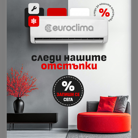
вентилатора, който осигурява тих режим на
работа, както и по-висока ефективност за
отопление на дома Ви.
Econo cool
Econo Cool е функция за интелигентен
температурен контрол, която регулира
количеството на въздушния поток, насочен към
тялото, въз основа на температурата на
изходящия въздух. Температурната настройка
може да бъде повишена с 2°С без никаква загуба
на комфорт, следователно осъществявайки
повишаване на енергийната ефективност с 20%.
Равномерно разпределение на
топлината
Серията позволява пълна персонализация за