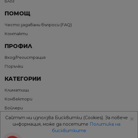
Блог
ПОМОЩ
Често задавани въпроси (FAQ)
Контакти
ПРОФИЛ
Вход/Регистрация
Поръчки
КАТЕГОРИИ
Климатици
Конвектори
Бойлери
×
Термопомпи
Сайтът ни използва Бисквитки (Cookies). За повече
информация, може да посетите
Политика на
Грижа за въздуха
бисквитките
Аксесоари