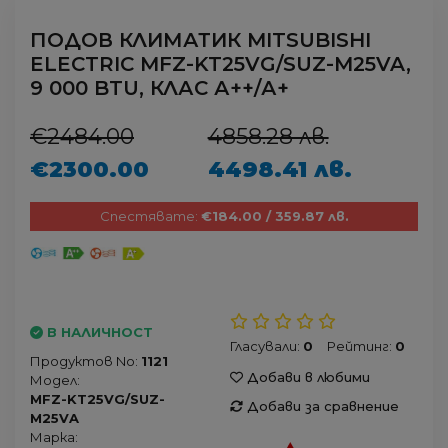
ПОДОВ КЛИМАТИК MITSUBISHI
ELECTRIC MFZ-KT25VG/SUZ-M25VA,
9 000 BTU, КЛАС А++/А+
€2484.00
4858.28 лв.
€2300.00
4498.41 лв.
Спестявате:
€184.00 / 359.87 лв.
В НАЛИЧНОСТ
Гласували:
0
Рейтинг:
0
Продуктов No:
1121
Добави в любими
Модел:
MFZ-KT25VG/SUZ-
Добави за сравнение
M25VA
Марка: