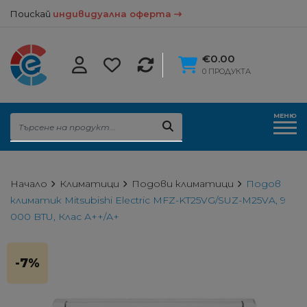
Поискай
индивидуална оферта
€0.00
0 ПРОДУКТА
МЕНЮ
Начало
Климатици
Подови климатици
Подов
климатик Mitsubishi Electric MFZ-KT25VG/SUZ-M25VA, 9
000 BTU, Клас А++/А+
-7%