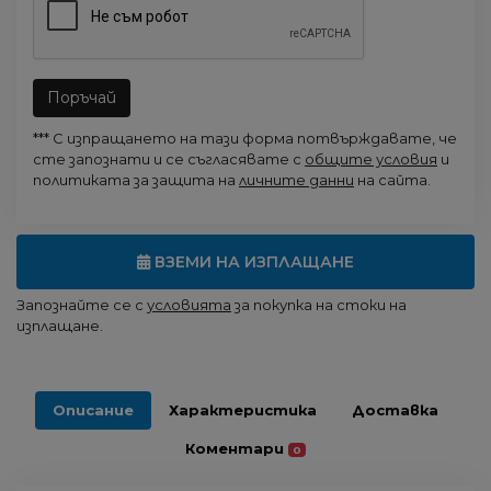
Поръчай
*** С изпращането на тази форма потвърждавате, че
сте запознати и се съгласявате с
общите условия
и
политиката за защита на
личните данни
на сайта.
ВЗЕМИ НА ИЗПЛАЩАНЕ
Запознайте се с
условията
за покупка на стоки на
изплащане.
Описание
Характеристика
Доставка
Коментари
0