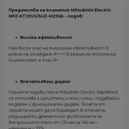
Предимства на климатик Mitsubishi Electric
MFZ-KT25VG/SUZ-M25VA - подов:
Висока ефективност
Най-висок клас на енергийна ефективност в
режим на охлаждане А+++! В режим на отопление
климатикът е клас А+.
Впечатляващ дизайн
Серията подови тела Mitsubishi Electric RapidHeat
се отличава с изчистени и ясни линии, създавайки
модерен и функционален дизайн. Телата от
серията могат да се вграждат в стената,
редуцирайки драматично дълбочината на
вътрешното тяло от 215 мм на 145 мм –
намаление с 33%