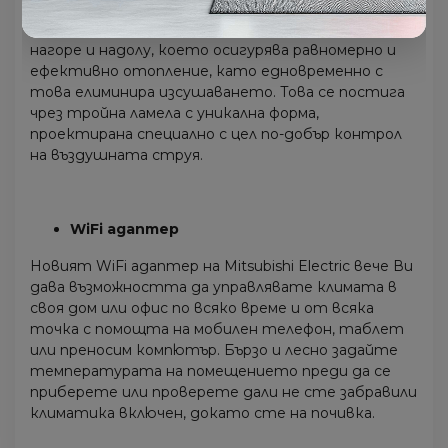
максимален контрол. Функцията Multi Vane Flow
представлява движение на въздушната струя
нагоре и надолу, което осигурява равномерно и
ефективно отопление, като едновременно с
това елиминира изсушаването. Това се постига
чрез тройна ламела с уникална форма,
проектирана специално с цел по-добър контрол
на въздушната струя.
WiFi адаптер
Новият WiFi адаптер на Mitsubishi Electric вече Ви
дава възможността да управлявате климата в
своя дом или офис по всяко време и от всяка
точка с помощта на мобилен телефон, таблет
или преносим компютър. Бързо и лесно задайте
температурата на помещението преди да се
приберете или проверете дали не сте забравили
климатика включен, докато сте на почивка.