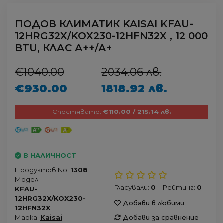
ПОДОВ КЛИМАТИК KAISAI KFAU-
12HRG32X/KOX230-12HFN32X , 12 000
BTU, КЛАС А++/А+
€1040.00
2034.06 лв.
€930.00
1818.92 лв.
Спестявате:
€110.00 / 215.14 лв.
В НАЛИЧНОСТ
Продуктов No:
1308
Модел:
Гласували:
0
Рейтинг:
0
KFAU-
12HRG32X/KOX230-
Добави в любими
12HFN32X
Марка:
Kaisai
Добави за сравнение