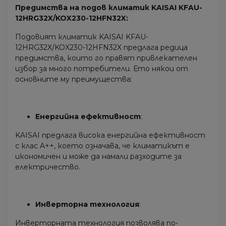
Предимства на подов климатик KAISAI KFAU-
12HRG32X/KOX230-12HFN32X:
Подовият климатик KAISAI KFAU-
12HRG32X/KOX230-12HFN32X предлага редица
предимства, които го правят привлекателен
избор за много потребители. Ето някои от
основните му преимущества:
Енергийна ефективност
:
KAISAI предлага висока енергийна ефективност
с клас A++, което означава, че климатикът е
икономичен и може да намали разходите за
електричество.
Инверторна технология
:
Инверторната технология позволява по-