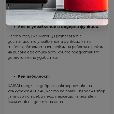
помещението и да намали алергените и
замърсителите.
Лесно управление и модерни функции
:
Често тези климатици разполагат с
дистанционно управление и функции като
таймер, автоматичен режим на работа и режим
на висока ефективност, които предоставят
допълнително удобство.
Рентабилност
:
KAISAI предлага добри характеристики на
конкурентни цени, което го прави изгоден избор
за много потребители, търсещи качествен
климатик на достъпна цена.