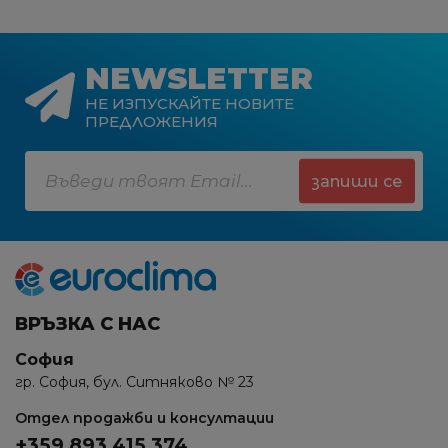
NEWSLETTER
НЕ ИЗПУСКАЙТЕ НОВИТЕ
ПРЕДЛОЖЕНИЯ
запиши се
ВРЪЗКА С НАС
София
гр. София, бул. Ситняково № 23
Отдел продажби и консултации
+359 893 415 374