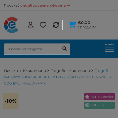
Поискай
индивидуална оферта
€0.00
0 ПРОДУКТА
МЕНЮ
Начало
Климатици
Подови климатици
Подов
климатик KAISAI KFAU-12HRG32X/KOX230-12HFN32X , 12
000 BTU, Клас А++/А+
ТОП продукт
-10%
ТОП цена