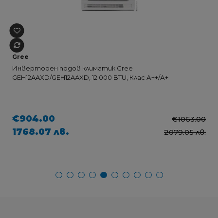
Gree
Инверторен подов климатик Gree
GEH12AAXD/GEH12AAXD, 12 000 BTU, Клас А++/А+
€904.00
€1063.00
1768.07 лв.
2079.05 лв.