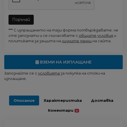
Поръчай
*** С изпращането на тази форма потвърждавате, че
сте запознати и се съгласявате с
общите условия
и
политиката за защита на
личните данни
на сайта.
ВЗЕМИ НА ИЗПЛАЩАНЕ
Запознайте се с
условията
за покупка на стоки на
изплащане.
Описание
Характеристика
Доставка
Коментари
0