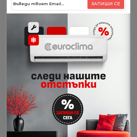
ЗАПИШИ СЕ
Функция за отопление и охлаждане
:
Може да бъде използван както за охлаждане през
лятото, така и за отопление през зимата,
което го прави универсален за целогодишно
използване.
Тиха работа
:
Подовият климатик е проектиран да работи
сравнително тихо, което осигурява комфортна
обстановка без прекалени шумове.
Филтрация на въздуха
:
Обикновено KAISAI климатиците включват
филтри за пречистване на въздуха, което може
да подобри качеството на въздуха в