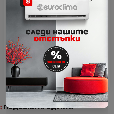
Hitachi airCloud Home (Опция): управлявайте
вътрешното тяло от всяко място с
приложение чрез локална мрежа или
интернет.
Гласови команди с airCloud Home чрез Amazon
Alexa или Google Assistant за управление на
основни функции като зададена точка,
работен режим, скорост на вентилатора и
т.н
ПОДОБНИ ПРОДУКТИ