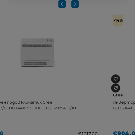
-14%
Gree
Инверторен подов климатик Gree
GEH12AAXD/GEH12AAXD, 12 000 BTU, Клас А++/А+
€904.00
€1063.00