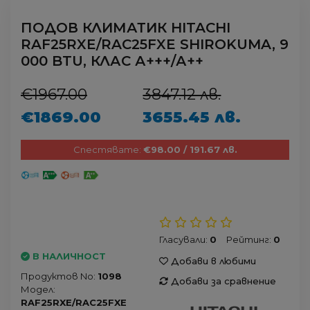
ПОДОВ КЛИМАТИК HITACHI
RAF25RXE/RAC25FXE SHIROKUMA, 9
000 BTU, КЛАС А+++/А++
€1967.00
3847.12 лв.
€1869.00
3655.45 лв.
Спестявате:
€98.00 / 191.67 лв.
Гласували:
0
Рейтинг:
0
В НАЛИЧНОСТ
Добави в любими
Продуктов No:
1098
Добави за сравнение
Модел:
RAF25RXE/RAC25FXE