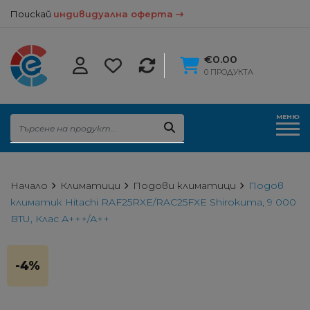
Поискай
индивидуална оферта
€0.00
0 ПРОДУКТА
МЕНЮ
Начало
Климатици
Подови климатици
Подов
климатик Hitachi RAF25RXE/RAC25FXE Shirokuma, 9 000
BTU, Клас А+++/А++
-4%