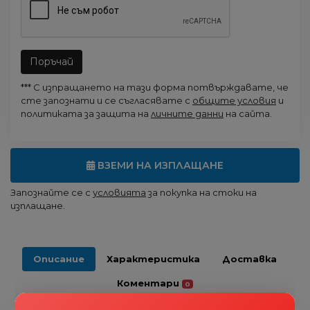
Поръчай
*** С изпращането на тази форма потвърждавате, че
сте запознати и се съгласявате с
общите условия
и
политиката за защита на
личните данни
на сайта.
ВЗЕМИ НА ИЗПЛАЩАНЕ
Запознайте се с
условията
за покупка на стоки на
изплащане.
Описание
Характеристика
Доставка
Коментари
0