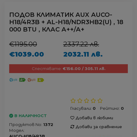
ПОДОВ КЛИМАТИК AUX AUCO-
H18/4R3B + AL-H18/NDR3HB2(U) , 18
000 BTU , КЛАС А++/А+
€1195.00
2337.22 лв.
€1039.00
2032.11 лв.
Спестявате:
€156.00 / 305.11 лв.
Гласували:
0
Рейтинг:
0
В НАЛИЧНОСТ
Добави в любими
Продуктов No:
1372
Добави за сравнение
Модел:
AUCO-H18/4R3B