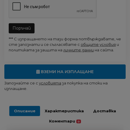
Поръчай
*** С изпращането на тази форма потвърждавате, че
сте запознати и се съгласявате с
общите условия
и
политиката за защита на
личните данни
на сайта.
ВЗЕМИ НА ИЗПЛАЩАНЕ
Запознайте се с
условията
за покупка на стоки на
изплащане.
Описание
Характеристика
Доставка
Коментари
0