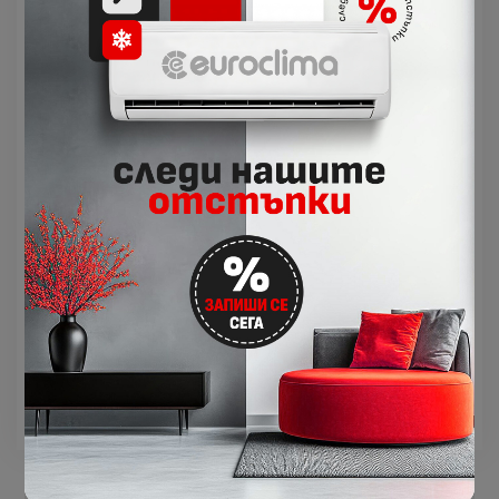
-15°C до 52°C за охлаждане и от -15°C до 24°C
за отопление, благодарение на последното
поколение DC инверторна технология на
AUX.​
Функция „Автоматичен рестарт“
: При
възстановяване на захранването след
прекъсване, климатикът автоматично
възстановява последните зададени
настройки без необходимост от
допълнителна намеса.​
Високоефективен въздушен филтър
:
Улавя както едрите, така и дребни
замърсители във въздуха, осигурявайки по-
свежа и здравословна среда в помещението.