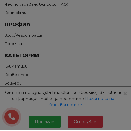
Често задавани въпроси (FAQ)
Контакти
ПРОФИЛ
Вход/Регистрация
Поръчки
КАТЕГОРИИ
Климатици
Конвектори
Бойлери
×
Термопомпи
Сайтът ни използва Бисквитки (Cookies). За повече
информация, може да посетите
Политика на
Грижа за въздуха
бисквитките
Аксесоари
ДОСТАВКА
Приемам
Отказвам