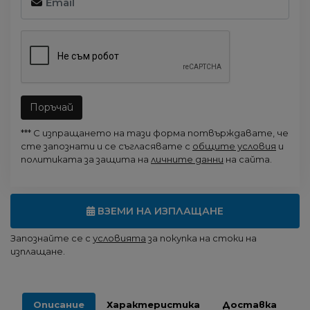
Поръчай
*** С изпращането на тази форма потвърждавате, че
сте запознати и се съгласявате с
общите условия
и
политиката за защита на
личните данни
на сайта.
ВЗЕМИ НА ИЗПЛАЩАНЕ
Запознайте се с
условията
за покупка на стоки на
изплащане.
Описание
Характеристика
Доставка