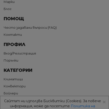
Марки
Блог
ПОМОЩ
Често задавани въпроси (FAQ)
Контакти
ПРОФИЛ
Вход/Регистрация
Поръчки
КАТЕГОРИИ
Климатици
Конвектори
Бойлери
×
Термопомпи
Сайтът ни използва Бисквитки (Cookies). За повече
информация, може да посетите
Политика на
Грижа за въздуха