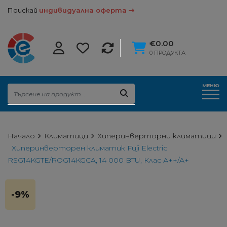
Поискай
индивидуална оферта
€0.00
0 ПРОДУКТА
МЕНЮ
Начало
Климатици
Хиперинверторни климатици
Хиперинверторен климатик Fuji Electric
RSG14KGTE/ROG14KGCA, 14 000 BTU, Клас А++/A+
-9%