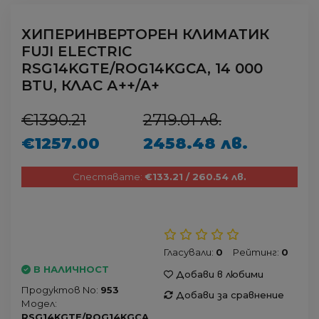
ХИПЕРИНВЕРТОРЕН КЛИМАТИК
FUJI ELECTRIC
RSG14KGTE/ROG14KGCA, 14 000
BTU, КЛАС А++/A+
€1390.21
2719.01 лв.
€1257.00
2458.48 лв.
Спестявате:
€133.21 / 260.54 лв.
Гласували:
0
Рейтинг:
0
В НАЛИЧНОСТ
Добави в любими
Продуктов No:
953
Добави за сравнение
Модел:
RSG14KGTE/ROG14KGCA