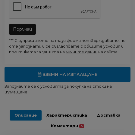
Поръчай
*** С изпращането на тази форма потвърждавате, че
сте запознати и се съгласявате с
общите условия
и
политиката за защита на
личните данни
на сайта.
ВЗЕМИ НА ИЗПЛАЩАНЕ
Запознайте се с
условията
за покупка на стоки на
изплащане.
Описание
Характеристика
Доставка
Коментари
0