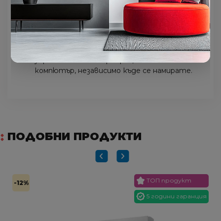
таблет или компютър навсякъде и по всяко
време.
Wireless LAN интерфейс
Wi-Fi адаптерът позволява безжично
управление от смартфон, таблет или
компютър, независимо къде се намирате.
ПОДОБНИ ПРОДУКТИ
ТОП продукт
-12%
5 години гаранция