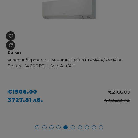
Daikin
Хиперинверторен климатик Daikin FTXM42A/RXM42A
Perfera , 14 000 BTU, Клас А++/А++
€1906.00
€2166.00
3727.81 лв.
4236.33 лв.