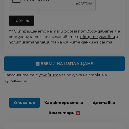
Поръчай
*** С изпращането на тази форма потвърждавате, че
сте запознати и се съгласявате с
общите условия
и
политиката за защита на
личните данни
на сайта.
ВЗЕМИ НА ИЗПЛАЩАНЕ
Запознайте се с
условията
за покупка на стоки на
изплащане.
Описание
Характеристика
Доставка
Коментари
0