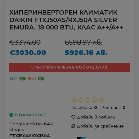
ХИПЕРИНВЕРТОРЕН КЛИМАТИК
DAIKIN FTXJ50AS/RXJ50A SILVER
EMURA, 18 000 BTU, КЛАС A++/A++
€3374.00
6598.97 лв.
€3030.00
5926.16 лв.
Спестявате:
€344.00 / 672.81 лв.
Гласували:
0
Рейтинг:
0
В НАЛИЧНОСТ
Добави в любими
Продуктов No:
842
Добави за сравнение
Модел:
FTXJ50AS/RXJ50A