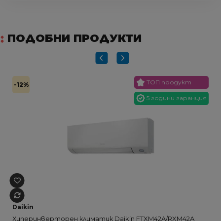
ПОДОБНИ ПРОДУКТИ
ТОП продукт
-12%
5 години гаранция
Daikin
Хиперинверторен климатик Daikin FTXM42A/RXM42A