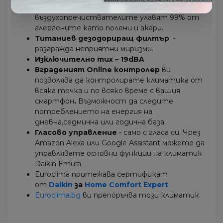
Сребърният филтър
и
въздухопречиствателите улавят 99% от
алергените като полени и акари.
Титаниев дезодориращ филтър
-
разгражда неприятни миризми.
Изключително тих – 19dBA
Вграденият Online контролер
ви
позволява да контролирате климатика от
всяка точка и по всяко време с вашия
смартфон
.
Възможност да следите
потреблението на енергия на
дневна,седмична или годична база.
Гласово управление
- само с гласа си. Чрез
Amazon Alexa или Google Assistant можете да
управлявате основни функции на климатик
Daikin Emura
Euroclima притежава сертификат
от
Daikin
за
Home Comfort Expert
Euroclima.bg
ви препоръчва този климатик.