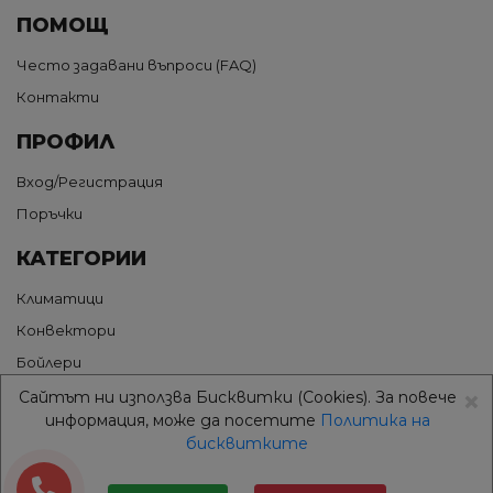
ПОМОЩ
Често задавани въпроси (FAQ)
Контакти
ПРОФИЛ
Вход/Регистрация
Поръчки
КАТЕГОРИИ
Климатици
Конвектори
Бойлери
×
Термопомпи
Сайтът ни използва Бисквитки (Cookies). За повече
информация, може да посетите
Политика на
Грижа за въздуха
бисквитките
Аксесоари