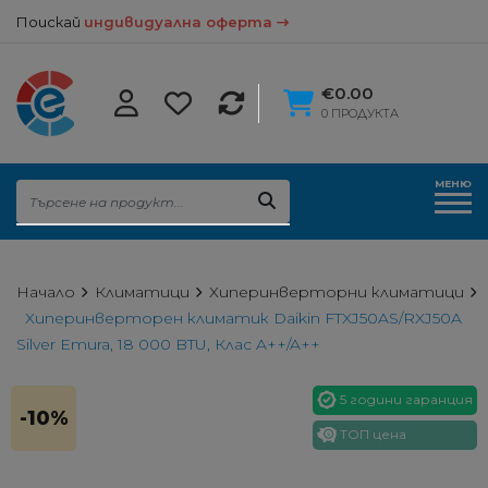
Поискай
индивидуална оферта
€0.00
0 ПРОДУКТА
МЕНЮ
Начало
Климатици
Хиперинверторни климатици
Хиперинверторен климатик Daikin FTXJ50AS/RXJ50A
Silver Emura, 18 000 BTU, Клас A++/A++
5 години гаранция
-10%
ТОП цена