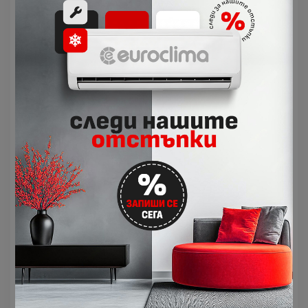
хладния въздух към зоните, които се
нуждаят от него.
Ефекта Коанда
- за постигане на
комфортен климат, Daikin EMURA
оптимизира въздушния поток в режим на
отопление и охлаждане: при режим на
отопление клапите насочват въздуха
надолу, а в режим на охлаждане - нагоре.
3 - измерен въздушен поток -
системата
за 3D въздушен поток комбинира
вертикалните и хоризонталните,
автоматично завъртащи се жалузи, като
създава равномерно разпределение на
въздуха, дори в ъглите на
големи пространства.
Ускорено отопление -
при стартиране
бързо загрява помещението, осигурявайки
по-бързо достигане на зададената
температура.
Технология Flash Streamer
- разгражда
алергени, полени и плесен, както и премахва
миризми, осигурявайки по-чист въздух.