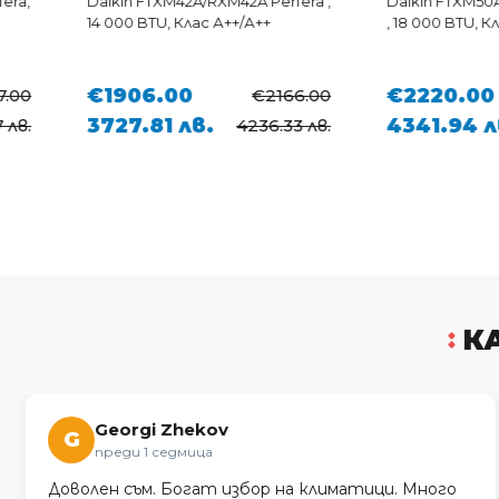
Daikin FTXM42A/RXM42A Perfera ,
Daikin FTXM50A/RXM50
14 000 BTU, Клас А++/А++
, 18 000 BTU, Клас А++/
€1906.00
€2220.00
€2166.00
3727.81 лв.
4341.94 лв.
4236.33 лв.
49
К
Georgi Zhekov
G
преди 1 седмица
Доволен съм. Богат избор на климатици. Много