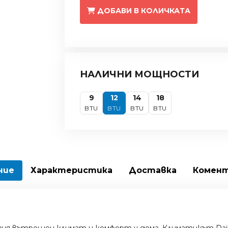
ДОБАВИ В КОЛИЧКАТА
НАЛИЧНИ МОЩНОСТИ
9
12
14
18
BTU
BTU
BTU
BTU
ние
Характеристика
Доставка
Комен
ия вътрешен климат и комфорт у дома. Климатикът Daiki