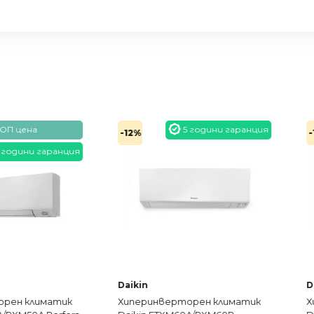
5 години гаранция
-12%
-12%
 гаранция
Daikin
Daikin
иматик
Хиперинверторен климатик
Хиперин