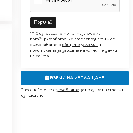
Поръчай
*** С изпращането на тази форма
потвърждавате, че сте запознати и се
съгласявате с
общите условия
и
политиката за защита на
личните данни
на сайта.
ВЗЕМИ НА ИЗПЛАЩАНЕ
Запознайте се с
условията
за покупка на стоки на
изплащане.