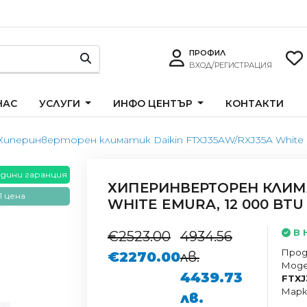
ПРОФИЛ
ВХОД/РЕГИСТРАЦИЯ
НАС
УСЛУГИ
ИНФО ЦЕНТЪР
КОНТАКТИ
Хиперинверторен климатик Daikin FTXJ35AW/RXJ35A White E
одини гаранция
ХИПЕРИНВЕРТОРЕН КЛИМА
 цена
WHITE EMURA, 12 000 BTU
В 
€2523.00
4934.56
Прод
€2270.00
лв.
Моде
4439.73
FTXJ
Марк
лв.