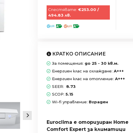
Спестявате:
€253.00 /
494.83 лв.
КРАТКО ОПИСАНИЕ
За помещения:
до 25 - 30 кв.м.
Енергиен клас на охлаждане:
А+++
Енергиен клас на отопление:
А+++
SEER:
8.73
SCOP:
5.15
Wi-fi управление:
Вграден
Euroclima е оторизиран Home
Comfort Expert за климатици