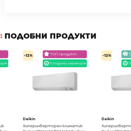
ПОДОБНИ ПРОДУКТИ
ТОП продукт
ТОП цена
-12%
-12%
5 години гаранция
5 години
Daikin
Daikin
Хиперинверторен климатик
Хиперинверторен кл