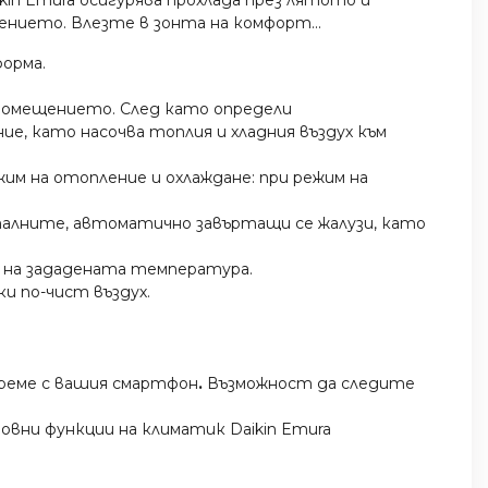
ението. Влезте в зонта на комфорт...
форма.
 помещението. След като определи
, като насочва топлия и хладния въздух към
им на отопление и охлаждане: при режим на
алните, автоматично завъртащи се жалузи, като
е на зададената температура.
ки по-чист въздух.
време с вашия смартфон
.
Възможност да следите
основни функции на климатик Daikin Emura