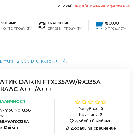
Поискай
индивидуална оферта
€0.00
ЛЮБИМИ
СРАВНЕНИЕ
МОИТЕ ПРОДУКТИ
СРАВНИ ПРОДУКТИ
0 ПРОДУКТА
mura, 12 000 BTU Клас A+++/A+++
ТИК DAIKIN FTXJ35AW/RXJ35A
 КЛАС A+++/A+++
НАЛИЧНОСТ
Гласували:
0
уктов No:
836
Рейтинг:
0
л:
Добави в любими
35AW/RXJ35A
а:
Daikin
Добави за сравнение