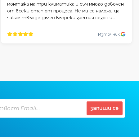
монтажа на три климатика и съм много доволен
от всеки етап от процеса. Не ми се наложи да
чакам твърде дълго въпреки заетия сезон и
монтажът беше професионално извършен.
Източник:
запиши се