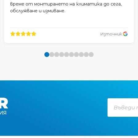
време от монтирането на климатика до сега,
обслужване и измиване.
Източник:
R
ИЯ