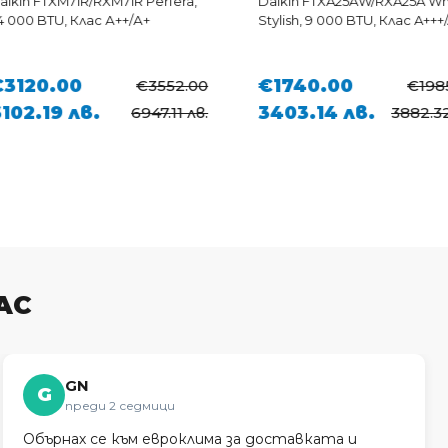
XM71R/RXM71R Perfera,
Daikin FTXA25AW/RXA25A White
U, Клас А++/А+
Stylish, 9 000 BTU, Клас A+++/A+++
.00
€1740.00
€3552.00
€1985.00
9 лв.
3403.14 лв.
6947.11 лв.
3882.32 лв.
АС
GN
G
преди 2 седмици
Обърнах се към евроклима за доставката и