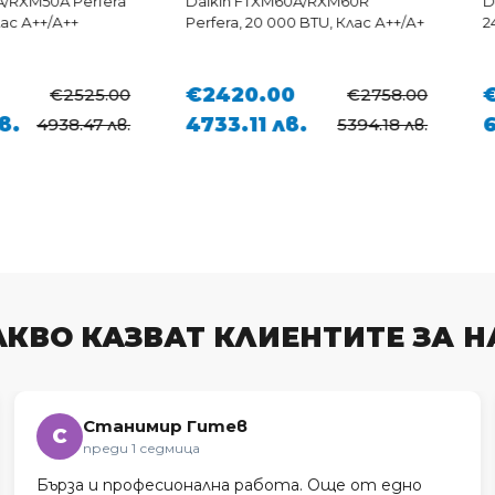
A Perfera
Daikin FTXM60A/RXM60R
Daikin FT
А++
Perfera, 20 000 BTU, Клас А++/А+
24 000 BT
€2420.00
€3120
€2525.00
€2758.00
4733.11 лв.
6102.1
38.47 лв.
5394.18 лв.
АКВО КАЗВАТ КЛИЕНТИТЕ ЗА Н
Станимир Гитев
С
преди 1 седмица
Бърза и професионална работа. Още от едно