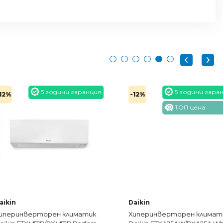
5 години гаранция
5 години гаранция
-12%
ТОП цена
Daikin
верторен климатик
Хиперинверторен климатик