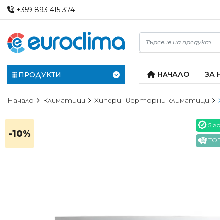
+359 893 415 374
НАЧАЛО
ЗА 
ПРОДУКТИ
Начало
Климатици
Хиперинверторни климатици
5 г
-10%
ТОП