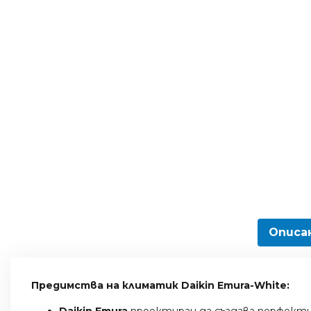
Описа
Предимства на климатик Daikin Emura-White:
Daikin Emura
проектиран да създава перфектн