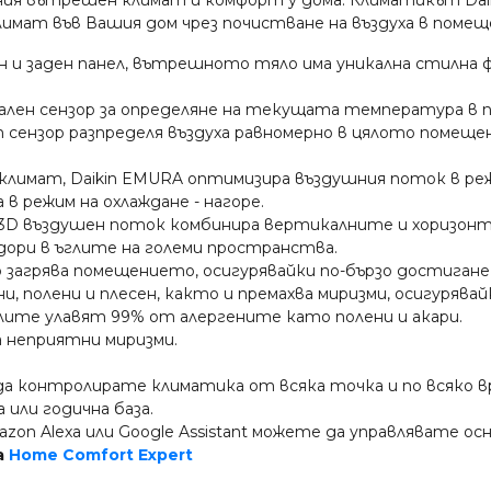
лимат във Вашия дом чрез почистване на въздуха в помещ
н и заден панел, вътрешното тяло има уникална стилна 
рмален сензор за определяне на текущата температура в
нзор разпределя въздуха равномерно в цялото помещение
климат, Daikin EMURA оптимизира въздушния поток в реж
в режим на охлаждане - нагоре.
3D въздушен поток комбинира вертикалните и хоризонт
, дори в ъглите на големи пространства.
 загрява помещението, осигурявайки по-бързо достиган
ни, полени и плесен, както и премахва миризми, осигурявай
ите улавят 99% от алергените като полени и акари.
а неприятни миризми.
да контролирате климатика от всяка точка и по всяко 
или годична база.
Amazon Alexa или Google Assistant можете да управлявате 
а
Home Comfort Expert