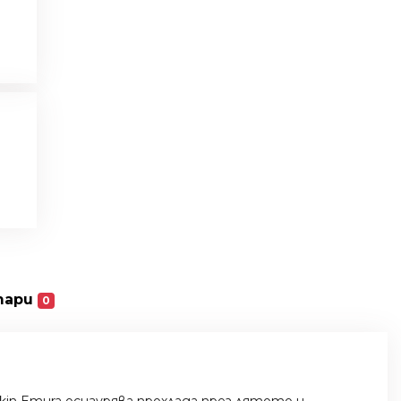
тари
0
n Emura осигурява прохлада през лятото и