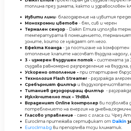
топлина през зимата, както и здравословен к
Извити лини
- благодарение на извития преде
Монохромни цветове
- бял, сив и черен
Термален сензор
- Daikin Emura използва те
температурата в помещението, термалният се
зоните, които се нуждаят от него.
Ефекта Коанда
- за постигане на комфортен 
отопление клапите насочват въздуха надолу, а 
3 - измерен въздушен поток -
системата за 
създава равномерно разпределение на въздуха
Ускорено отопление -
при стартиране бързо
Технология Flash Streamer
- разгражда алерге
Сребърният филтър
и въздухопречиствател
Титаниев дезодориращ филтър
- разгражд
Изключително тих – 19dBA
Вграденият Online контролер
ви позволява 
потреблението на енергия на дневна,седмична 
Гласово управление
- само с гласа си. Чрез 
Euroclima притежава сертификат от
Daikin
з
Euroclima.bg
ви препоръчва този климатик.