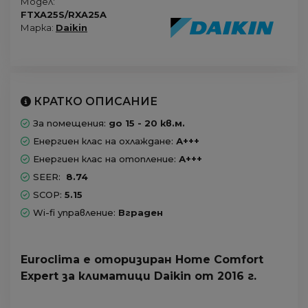
Модел:
FTXA25S/RXA25A
Марка:
Daikin
КРАТКО ОПИСАНИЕ
За помещения:
до 15 - 20 кв.м.
Енергиен клас на охлаждане:
А+++
Енергиен клас на отопление:
А+++
SEER:
8.74
SCOP:
5.15
Wi-fi управление:
Вграден
Euroclima е оторизиран Home Comfort
Expert за климатици Daikin от 2016 г.