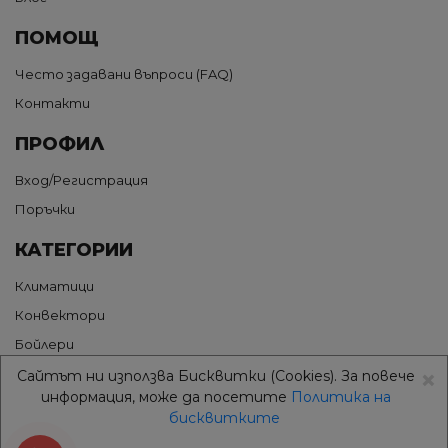
ПОМОЩ
Често задавани въпроси (FAQ)
Контакти
ПРОФИЛ
Вход/Регистрация
Поръчки
КАТЕГОРИИ
Климатици
Конвектори
Бойлери
×
Термопомпи
Сайтът ни използва Бисквитки (Cookies). За повече
информация, може да посетите
Политика на
Грижа за въздуха
бисквитките
Аксесоари