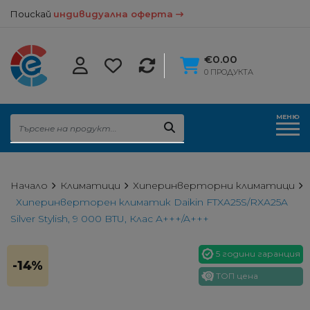
Поискай
индивидуална оферта
€0.00
0 ПРОДУКТА
МЕНЮ
Начало
Климатици
Хиперинверторни климатици
Хиперинверторен климатик Daikin FTXA25S/RXA25A
Silver Stylish, 9 000 BTU, Клас A+++/A+++
5 години гаранция
-14%
ТОП цена