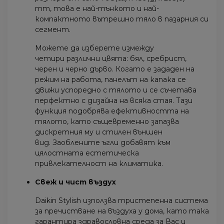
mm, това е най-тънкото и най-
компактното вътрешно тяло в пазарния си
сегмент.
Можете да изберете измежду
четири различни цвята: бял, сребрист,
черен и черно дърво. Когато е зададен на
режим на работа, панелът на капака се
движи успоредно с тялото и се съчетава
перфектно с дизайна на всяка стая. Тази
функция подобрява ефективността на
тялото, като същевременно запазва
дискретния му и стилен външен
вид. Заоблените ъгли добавят към
цялостната естетическа
привлекателност на климатика.
Свеж и чист въздух
Daikin Stylish използва тристепенна система
за пречистване на въздуха у дома, като така
гарантира здравословна среда за Вас и