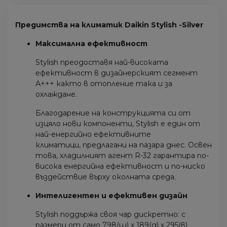
Предимства на климатик Daikin Stylish -Silver
Максимална ефективност
Stylish преодоставя най-високата
ефективност в дизайнерският сегмент
А+++ както в отопление така и за
охлаждане.
Благодарение на конструкцията си от
изцяло нови компоненти, Stylish е един от
най-енергийно ефективните
климатици, предлагани на пазара днес. Освен
това, хладилният агент R-32 гарантира по-
висока енергийна ефективност и по-ниско
въздействие върху околната среда.
Интелигентен и ефективен дизайн
Stylish поддържа своя чар дискретно: с
размери от само 798(ш) x 189(д) x 295(в)