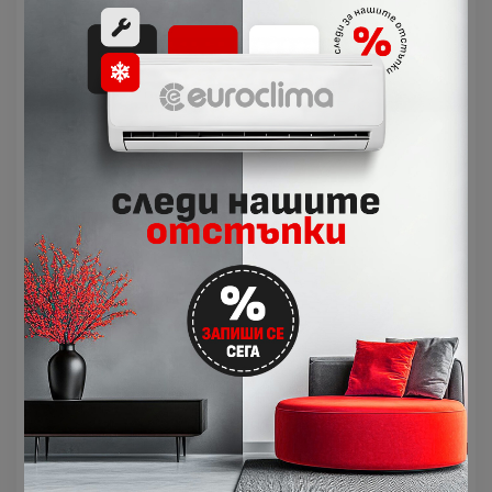
повъхностните им протеини.
Мрежовият сензор „око“ поддържа
постоянна стайна температура
Stylish използва мрежов сензор „око“ за
измерване на температурата на
повърхността в помещението, за да
създаде по-комфортен климат.
След като определи текущата стайна
температура, мрежовият
сензор „око“ равномерно разпределя въздуха
в помещението, преди да превключи към
модел на въздушен поток, насочващ топъл
или студен въздух към зони, в които е
необходим.
Оптимизиран въздушен поток за
перфектен комфорт