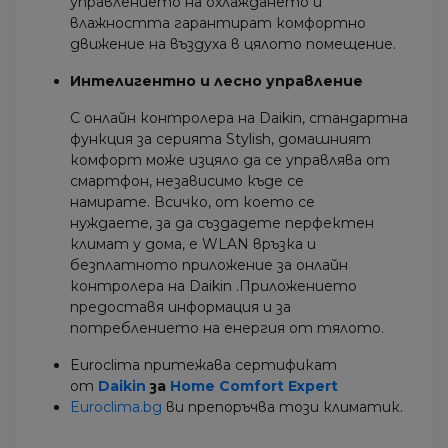
управлението на охлаждането и
влажността гарантират комфортно
движение на въздуха в цялото помещение.
Интелигентно и лесно управление
С онлайн контролера на Daikin, стандартна
функция за серията Stylish, домашният
комфорт може изцяло да се управлява от
смартфон, независимо къде се
намирате. Всичко, от което се
нуждаете, за да създадете перфектен
климат у дома, е WLAN връзка и
безплатното приложение за онлайн
контролера на Daikin .Приложението
предоставя информация и за
потреблението на енергия от тялото.
Euroclima притежава сертификат
от
Daikin
за
Home Comfort Expert
Euroclima.bg
ви препоръчва този климатик.