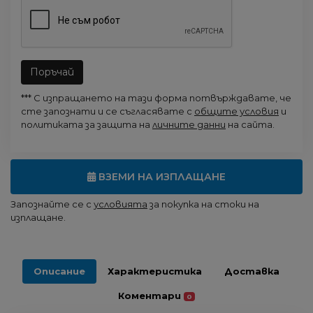
Поръчай
*** С изпращането на тази форма потвърждавате, че
сте запознати и се съгласявате с
общите условия
и
политиката за защита на
личните данни
на сайта.
ВЗЕМИ НА ИЗПЛАЩАНЕ
Запознайте се с
условията
за покупка на стоки на
изплащане.
Описание
Характеристика
Доставка
Коментари
0