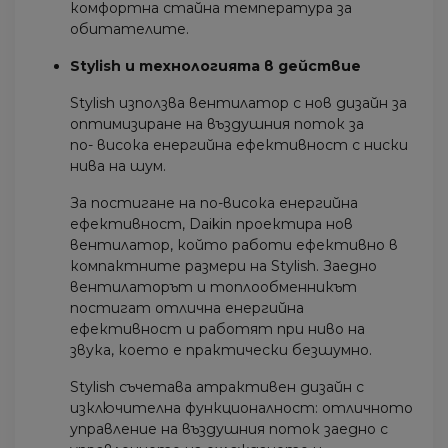
комфортна стайна температура за
обитателите.
Stylish и технологията в действие
Stylish използва вентилатор с нов дизайн за
оптимизиране на въздушния поток за
по- висока енергийна ефективност с ниски
нива на шум.
За постигане на по-висока енергийна
ефективност, Daikin проектира нов
вентилатор, който работи ефективно в
компактните размери на Stylish. Заедно
вентилаторът и топлообменникът
постигат отлична енергийна
ефективност и работят при ниво на
звука, което е практически безшумно.
Stylish съчетава атрактивен дизайн с
изключителна функционалност: отличното
управление на въздушния поток заедно с