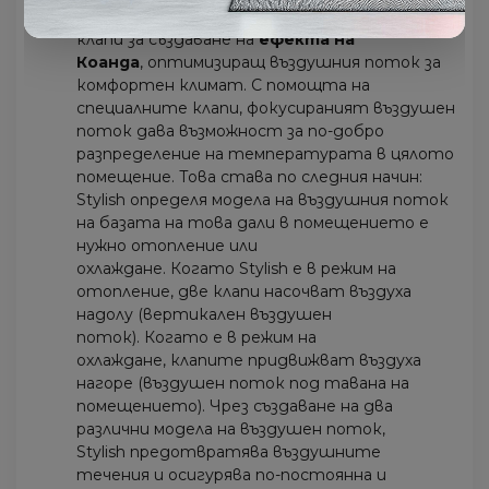
Stylish използва специално проектирани
клапи за създаване на
ефекта на
Коанда
, оптимизиращ въздушния поток за
комфортен климат. С помощта на
специалните клапи, фокусираният въздушен
поток дава възможност за по-добро
разпределение на температурата в цялото
помещение. Това става по следния начин:
Stylish определя модела на въздушния поток
на базата на това дали в помещението е
нужно отопление или
охлаждане. Когато Stylish е в режим на
отопление, две клапи насочват въздуха
надолу (вертикален въздушен
поток). Когато е в режим на
охлаждане, клапите придвижват въздуха
нагоре (въздушен поток под тавана на
помещението). Чрез създаване на два
различни модела на въздушен поток,
Stylish предотвратява въздушните
течения и осигурява по-постоянна и