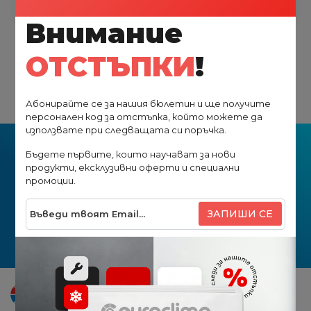
Източник:
Внимание
ОТСТЪПКИ
!
Абонирайте се за нашия бюлетин и ще получите
персонален код за отстъпка, който можете да
използвате при следващата си поръчка.
NEWSLETTER
Бъдете първите, които научават за нови
продукти, ексклузивни оферти и специални
НЕ ИЗПУСКАЙТЕ НОВИТЕ
промоции.
ПРЕДЛОЖЕНИЯ
ЗАПИШИ СЕ
запиши се