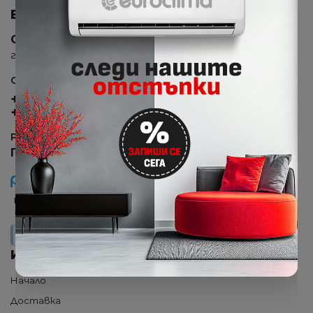
ВРЪЗКА С НАС
София
гр. София, бул. Ситняково № 23
Отдел продажби и консултации
+359 893 415 374
+359 895 415 374
Работно време
Пон-Пет – 9:00 -18:00 ч.
Pazaruvaj - Надежден
помощник за покупки
Euroclima.BG
ИНФОРМАЦИЯ
Начало
Доставка