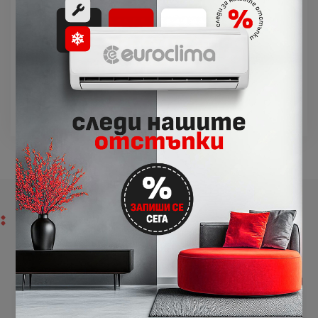
две крачета, които позволяват Вашият
електрически конвектор да бъде свободно
стоящ, а не фиксиран към стена
подходящи за конвектори Atlantic, модели –
F120, F125, F127, F129, Alstis, Altis Ecoboost, Solius
Digital, Tatou Digital
КАКВО КАЗВАТ КЛИЕНТИТЕ
ЗА НАС
Georgi Zhekov
G
преди 1 седмица