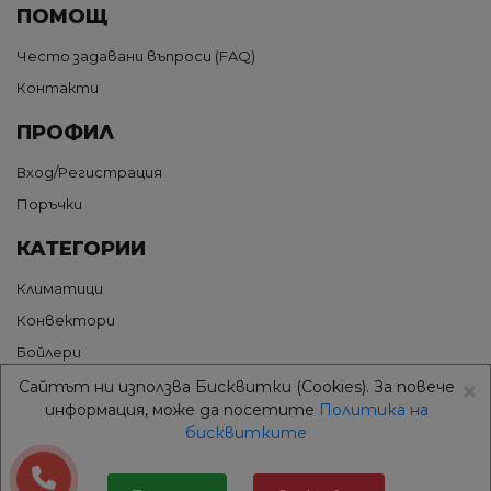
ПОМОЩ
Често задавани въпроси (FAQ)
Контакти
ПРОФИЛ
Вход/Регистрация
Поръчки
КАТЕГОРИИ
Климатици
Конвектори
Бойлери
×
Термопомпи
Сайтът ни използва Бисквитки (Cookies). За повече
информация, може да посетите
Политика на
Грижа за въздуха
бисквитките
Аксесоари