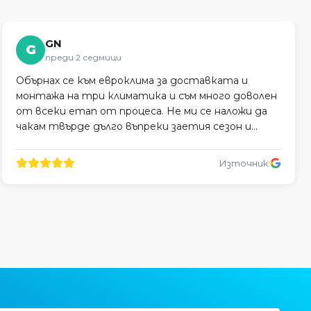
GN
G
преди 2 седмици
Обърнах се към евроклима за доставката и
монтажа на три климатика и съм много доволен
от всеки етап от процеса. Не ми се наложи да
чакам твърде дълго въпреки заетия сезон и
монтажът беше професионално извършен.
Източник: