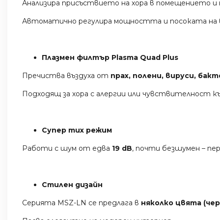
Анализира присъствието на хора в помещението и 
Автоматично регулира мощността и посоката на в
Плазмен филтър Plasma Quad Plus
Пречиства въздуха от
прах, полени, вируси, бак
Подходящ за хора с алергии или чувствителност к
Супер тих режим
Работи с шум от едва
19 dB
, почти безшумен – пер
Стилен дизайн
Серията MSZ-LN се предлага в
няколко цвята (чер