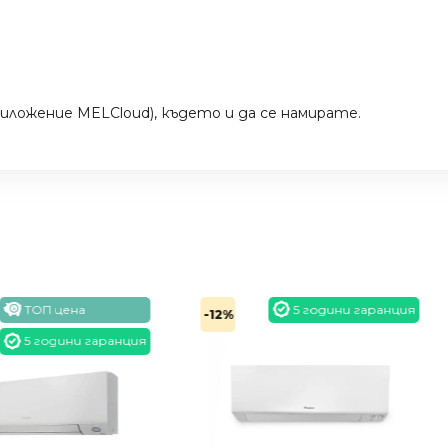
риложение MELCloud), където и да се намирате.
5 години гаранция
-12%
-12%
 гаранция