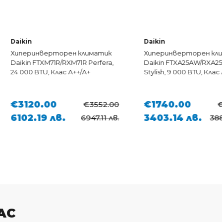
Daikin
верторен климатик
Хиперинверторен климатик
XM71R/RXM71R Perfera,
Daikin FTXA25AW/RXA25A White
U, Клас А++/А+
Stylish, 9 000 BTU, Клас A+++/A+++
.00
€1740.00
€3552.00
€1985.00
9 лв.
3403.14 лв.
6947.11 лв.
3882.32 лв.
АС