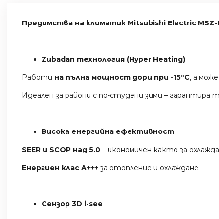
Предимства на климатик Mitsubishi Electric MS
Zubadan технология (Hyper Heating)
Работи
на пълна мощност дори при -15°C
, а мож
Идеален за райони с по-студени зими – гарантира
Висока енергийна ефективност
SEER и SCOP над 5.0
– икономичен както за охлажда
Енергиен клас A+++
за отопление и охлаждане.
Сензор 3D i-see