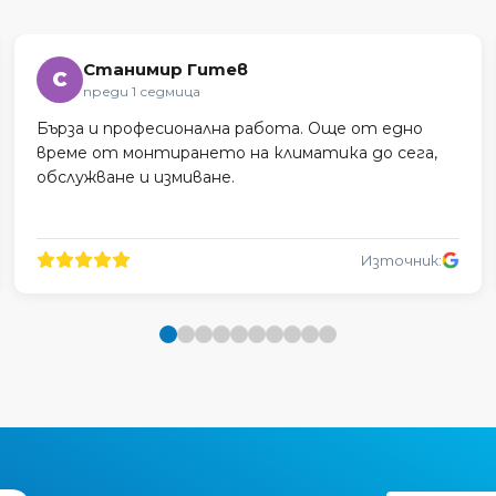
Станимир Гитев
С
преди 1 седмица
Бърза и професионална работа. Още от едно
време от монтирането на климатика до сега,
обслужване и измиване.
Източник: