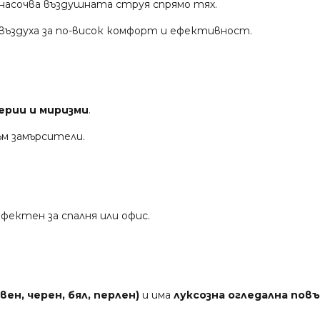
насочва въздушната струя спрямо тях.
ъздуха за по-висок комфорт и ефективност.
терии и миризми
.
ъм замърсители.
фектен за спалня или офис.
вен, черен, бял, перлен)
и има
луксозна огледална пов