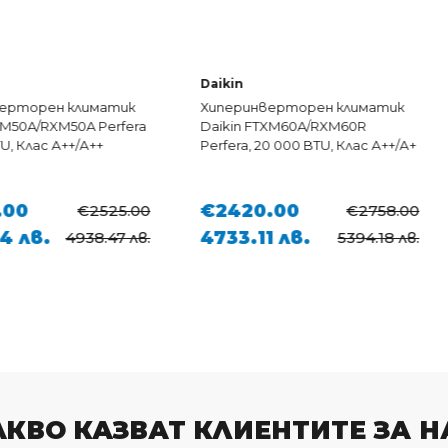
Daikin
Daikin
иматик
Хиперинверторен климатик
Хиперин
A Perfera
Daikin FTXM60A/RXM60R
Daikin FT
А++
Perfera, 20 000 BTU, Клас А++/А+
24 000 BT
€2420.00
€3120
€2525.00
€2758.00
4733.11 лв.
6102.1
38.47 лв.
5394.18 лв.
АКВО КАЗВАТ КЛИЕНТИТЕ ЗА Н