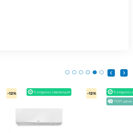
5 години гаранция
5 години гаранция
-12%
ТОП цена