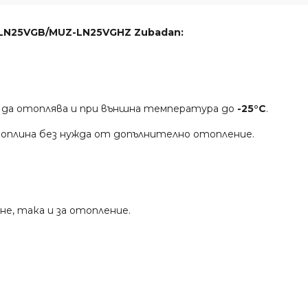
Z-LN25VGB/MUZ-LN25VGHZ Zubadan:
е да отоплява и при външна температура до
-25°C
.
 топлина без нужда от допълнително отопление.
не, така и за отопление.