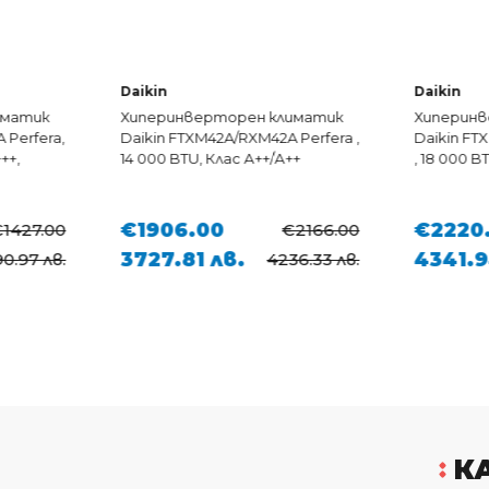
Daikin
Daikin
Хиперинверторен климатик
Хиперинверторен кл
Daikin FTXM42A/RXM42A Perfera ,
Daikin FTXM50A/RXM50
14 000 BTU, Клас А++/А++
, 18 000 BTU, Клас А++/
€1906.00
€2220.00
€2166.00
3727.81 лв.
4341.94 лв.
4236.33 лв.
49
К