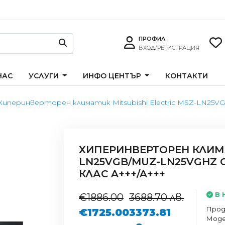
ПРОФИЛ
ВХОД/РЕГИСТРАЦИЯ
НАС
УСЛУГИ
ИНФО ЦЕНТЪР
КОНТАКТИ
Хиперинверторен климатик Mitsubishi Electric MSZ-LN25VG
ХИПЕРИНВЕРТОРЕН КЛИМАТ
LN25VGB/MUZ-LN25VGHZ O
КЛАС A+++/A+++
В 
€1886.00
3688.70 лв.
Прод
€1725.00
3373.81
Моде