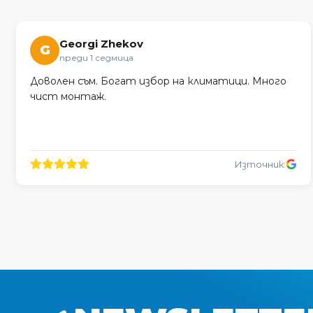
Georgi Zhekov
G
преди 1 седмица
Доволен съм. Богат избор на климатици. Много
чист монтаж.
Източник: