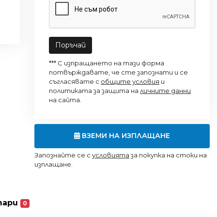
Поръчай
*** С изпращането на тази форма
потвърждавате, че сте запознати и се
съгласявате с
общите условия
и
политиката за защита на
личните данни
на сайта.
ВЗЕМИ НА ИЗПЛАЩАНЕ
Запознайте се с
условията
за покупка на стоки на
изплащане.
тари
0