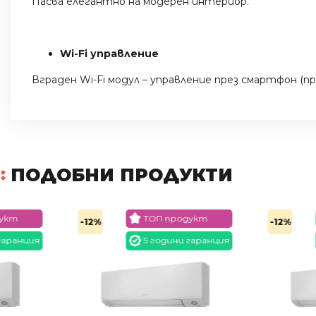
Пасва елегантно на модерен интериор.
Wi-Fi управление
Вграден Wi-Fi модул – управление през смартфон (п
ПОДОБНИ ПРОДУКТИ
ТОП продукт
ТОП цена
-12%
-12%
5 години гаранция
5 години