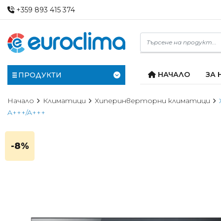
+359 893 415 374
НАЧАЛО
ЗА 
ПРОДУКТИ
Начало
Климатици
Хиперинверторни климатици
A+++/A+++
-8%