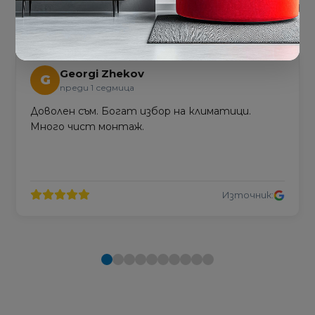
ЗА НАС
Georgi Zhekov
G
преди 1 седмица
Доволен съм. Богат избор на климатици.
Много чист монтаж.
Източник: