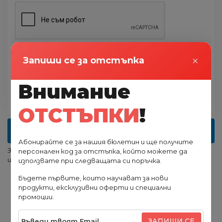
Поръчай
×
Запиши се за отстъпка
*** С изпращането на тази форма потвърждавате, че
Внимание
сте запознати и се съгласявате с
общите условия
и
политиката за защита на
личните данни
на сайта.
ОТСТЪПКИ
!
ВЗЕМИ НА ИЗПЛАЩАНЕ
Абонирайте се за нашия бюлетин и ще получите
Запознайте се с
условията
за покупка на стоки на
персонален код за отстъпка, който можете да
изплащане.
използвате при следващата си поръчка.
Бъдете първите, които научават за нови
продукти, ексклузивни оферти и специални
промоции.
Описание
Характеристика
Доставка
Коментари
0
ЗАПИШИ СЕ