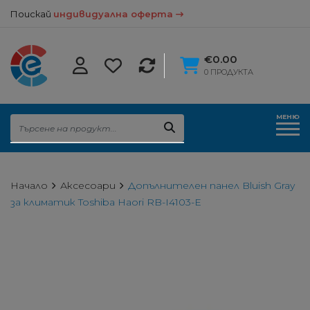
Поискай
индивидуална оферта
€0.00
0 ПРОДУКТА
МЕНЮ
Начало
Аксесоари
Допълнителен панел Bluish Gray
за климатик Toshiba Haori RB-I4103-E