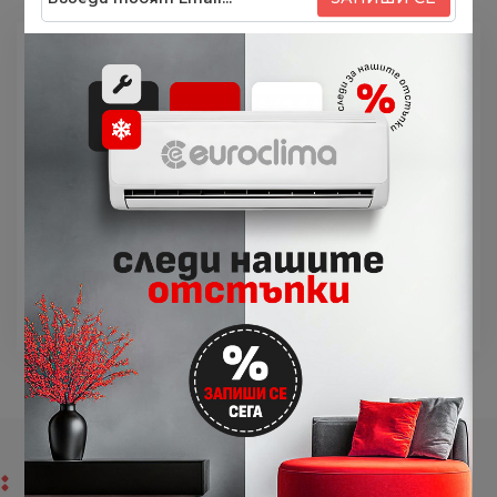
Текстилните панели са лесни за смяна -
отлепете единия и залепете другия.
Допълнителен панел цвят
Bluish Gray
, подходящ
за всички модели климатици от серията Haori на
Toshiba.
Подходящ за модели вътрешни тела Haori:
RAS-B10N4KVRG-E
RAS-B13N4KVRG-E
RAS-B16N4KVRG-E
КАКВО КАЗВАТ КЛИЕНТИТЕ