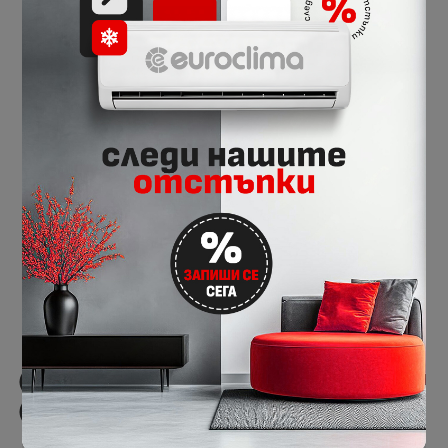
€549.00
€649.33
1073.75 лв.
1269.98 лв.
-8%
Mitsubishi Electric