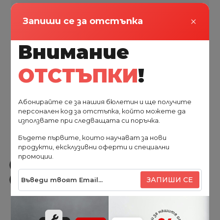
€780.00
€960.00
×
Запиши се за отстъпка
1525.55 лв.
1877.60 лв.
Внимание
ОТСТЪПКИ
!
Нов продукт
-15%
Абонирайте се за нашия бюлетин и ще получите
персонален код за отстъпка, който можете да
използвате при следващата си поръчка.
Бъдете първите, които научават за нови
продукти, ексклузивни оферти и специални
промоции.
ЗАПИШИ СЕ
Toshiba
Инверторен климатик Toshiba Essento RAS-B10B2KV2G-
E/RAS-10B2AVG-E2, 10 000 BTU, Клас: A++/A+