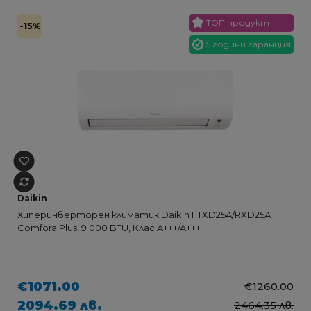
ТОП продукт
-15%
5 години гаранция
Daikin
Хиперинверторен климатик Daikin FTXD25A/RXD25A
Comfora Plus, 9 000 BTU, Клас A+++/A+++
€1071.00
€1260.00
2094.69 лв.
2464.35 лв.