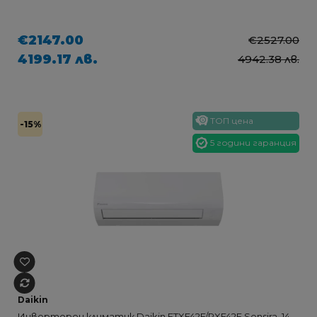
€2147.00
€2527.00
4199.17 лв.
4942.38 лв.
ТОП цена
-15%
5 години гаранция
Daikin
Инверторен климатик Daikin FTXF42F/RXF42F Sensira, 14