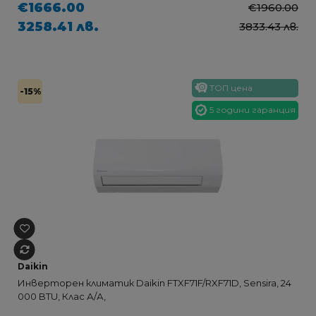
€1666.00
€1960.00
3258.41 лв.
3833.43 лв.
ТОП цена
-15%
5 години гаранция
Daikin
Инверторен климатик Daikin FTXF71F/RXF71D, Sensira, 24
000 BTU, Клас А/А,