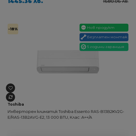
1445.36 лв.
1680.06 лв.
Нов продукт
-18%
Безплатен монтаж
5 години гаранция
Toshiba
Инверторен климатик Toshiba Essento RAS-B13B2KV2G-
E/RAS-13B2AVG-E2, 13 000 BTU, Клас: A++/A