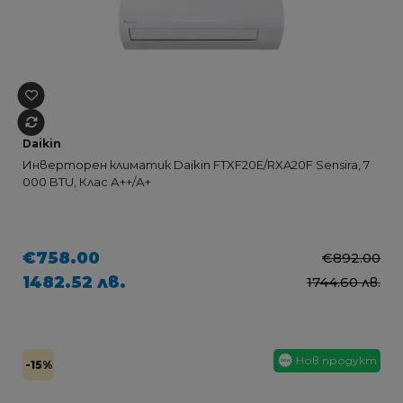
Daikin
Инверторен климатик Daikin FTXF20E/RXA20F Sensira, 7
000 BTU, Клас А++/А+
€758.00
€892.00
1482.52 лв.
1744.60 лв.
Нов продукт
-15%