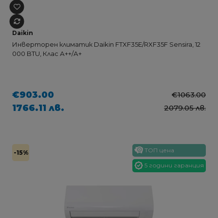
Daikin
Инверторен климатик Daikin FTXF35E/RXF35F Sensira, 12
000 BTU, Клас А++/А+
€903.00
€1063.00
1766.11 лв.
2079.05 лв.
ТОП цена
-15%
5 години гаранция