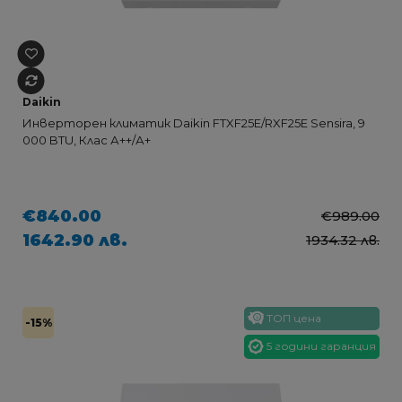
Daikin
Инверторен климатик Daikin FTXF25E/RXF25E Sensira, 9
000 BTU, Клас А++/А+
€840.00
€989.00
1642.90 лв.
1934.32 лв.
ТОП цена
-15%
5 години гаранция