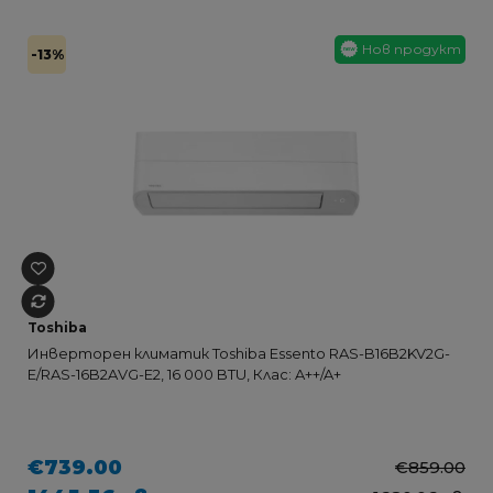
Нов продукт
-13%
Toshiba
Инверторен климатик Toshiba Essento RAS-B16B2KV2G-
E/RAS-16B2AVG-E2, 16 000 BTU, Клас: A++/A+
€739.00
€859.00