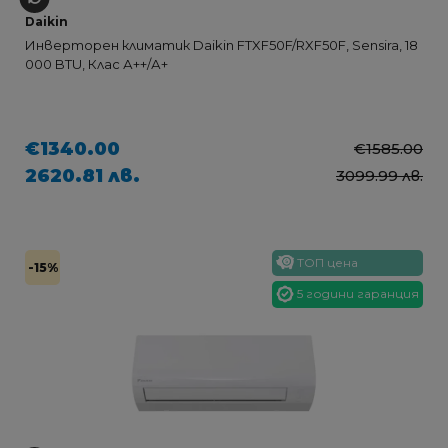
Daikin
Инверторен климатик Daikin FTXF50F/RXF50F, Sensira, 18
000 BTU, Клас А++/А+
€1340.00
€1585.00
2620.81 лв.
3099.99 лв.
ТОП цена
-15%
5 години гаранция