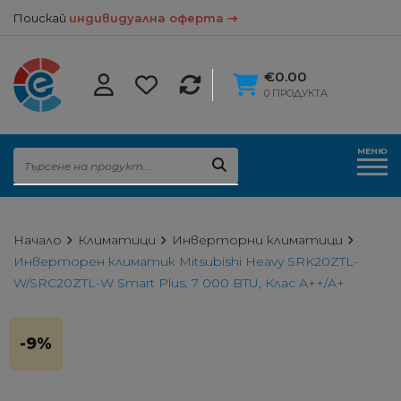
Поискай
индивидуална оферта
€0.00
0 ПРОДУКТА
МЕНЮ
Начало
Климатици
Инверторни климатици
Инверторен климатик Mitsubishi Heavy SRK20ZTL-
W/SRC20ZTL-W Smart Plus, 7 000 BTU, Клас А++/А+
-9%