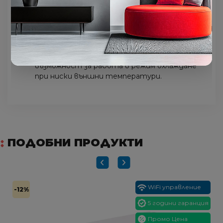
самопочистване, самодиагностика,
микрокомпютърно обезскрежаване, опцията
за заключване на дистанционното
Други функции
– Back-up switch,
автоматичен рестарт след
възстановяване на захранването,
възможност за работа в режим охлаждане
при ниски външни температури.
ПОДОБНИ ПРОДУКТИ
WiFi управление
-12%
5 години гаранция
Промо Цена