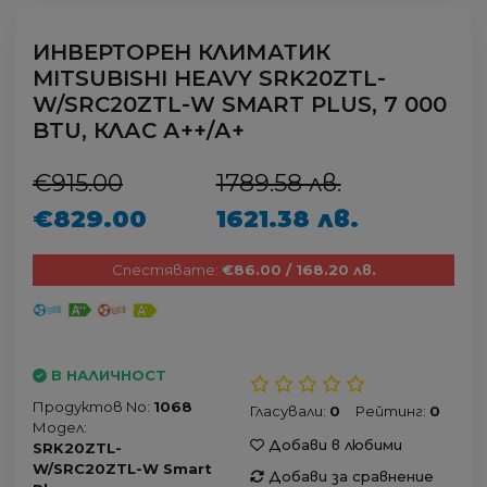
ИНВЕРТОРЕН КЛИМАТИК
MITSUBISHI HEAVY SRK20ZTL-
W/SRC20ZTL-W SMART PLUS, 7 000
BTU, КЛАС А++/А+
€915.00
1789.58 лв.
€829.00
1621.38 лв.
Спестявате:
€86.00 / 168.20 лв.
В НАЛИЧНОСТ
Продуктов No:
1068
Гласували:
0
Рейтинг:
0
Модел:
Добави в любими
SRK20ZTL-
W/SRC20ZTL-W Smart
Добави за сравнение