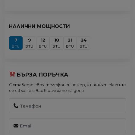
НАЛИЧНИ МОЩНОСТИ
7
9
12
18
21
24
BTU
BTU
BTU
BTU
BTU
BTU
БЪРЗА ПОРЪЧКА
Оставете своя телефонен номер, и нашият екип ще
се свърже с Вас в рамките на деня.