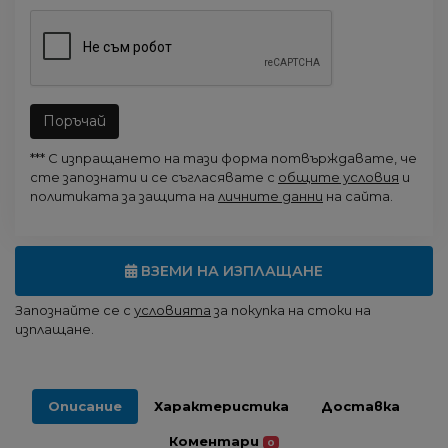
Поръчай
*** С изпращането на тази форма потвърждавате, че
сте запознати и се съгласявате с
общите условия
и
политиката за защита на
личните данни
на сайта.
ВЗЕМИ НА ИЗПЛАЩАНЕ
Запознайте се с
условията
за покупка на стоки на
изплащане.
Описание
Характеристика
Доставка
Коментари
0