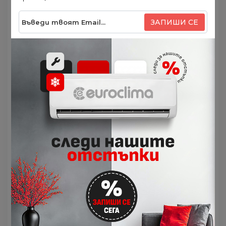
на клапите във вертикално и хоризонтално
направление, както и запаметяване на
ЗАПИШИ СЕ
позициите им. В допълнение 3D Auto функция
гарантира тиха работа и равномерна
температура във всички точки на
помещението.
Пестене на енергия
– възможността за
отдалечено управление и мониторинг на
консумираната електроенергия от
климатика в комбинация на икономичен
режим, таймер или Fuzzy Auto Mode, чрез
който устройството прави
приблизителни изчисления какъв режим и
температура да задейства, осигуряват по-
ниски месечни разходи.
Предимства на филтрите
– моделът
разполага с един филтър за мирис и един
алерген-деактивиращ BIO CLEAN филтър,
който успешно се справя и с влиянието с
нежеланите частици и алергени във въздуха.
Функции за поддръжка и предпазване
–