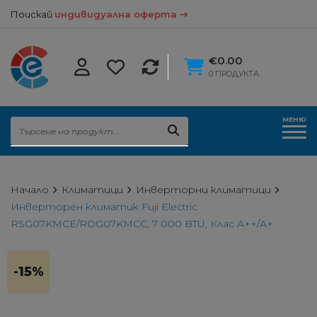
Поискай
индивидуална оферта
€0.00
0 ПРОДУКТА
МЕНЮ
Начало
Климатици
Инверторни климатици
Инверторен климатик Fuji Electric
RSG07KMCE/ROG07KMCC, 7 000 BTU, Клас А++/А+
-15%