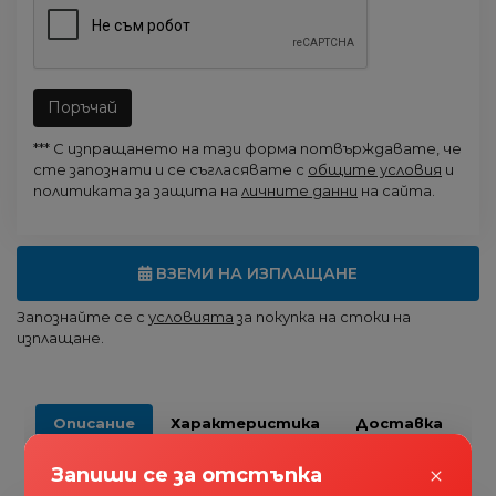
Поръчай
*** С изпращането на тази форма потвърждавате, че
сте запознати и се съгласявате с
общите условия
и
политиката за защита на
личните данни
на сайта.
ВЗЕМИ НА ИЗПЛАЩАНЕ
Запознайте се с
условията
за покупка на стоки на
изплащане.
Описание
Характеристика
Доставка
Коментари
0
×
Запиши се за отстъпка