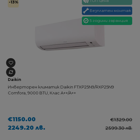
ТОП цена
-13%
Безплатен монтаж
5 години гаранция
Daikin
Инверторен климатик Daikin FTXP25N9/RXP25N9
Comfora, 9000 BTU, Клас A++/A++
€1150.00
€1329.00
2249.20 лв.
2599.30 лв.