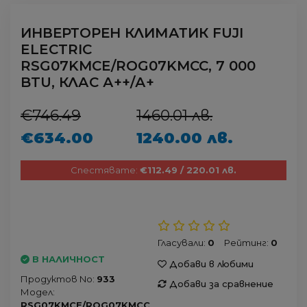
ИНВЕРТОРЕН КЛИМАТИК FUJI
ELECTRIC
RSG07KMCE/ROG07KMCC, 7 000
BTU, КЛАС А++/А+
€746.49
1460.01 лв.
€634.00
1240.00 лв.
Спестявате:
€112.49 / 220.01 лв.
Гласували:
0
Рейтинг:
0
В НАЛИЧНОСТ
Добави в любими
Продуктов No:
933
Добави за сравнение
Модел:
RSG07KMCE/ROG07KMCC